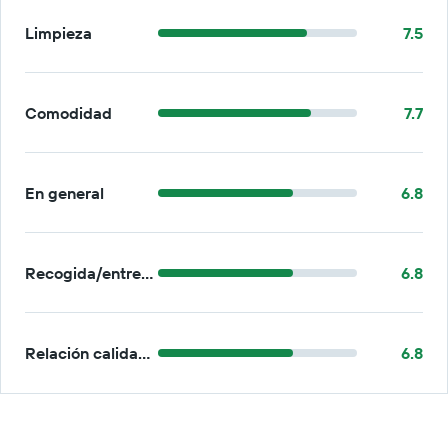
Limpieza
7.5
Comodidad
7.7
En general
6.8
Recogida/entrega
6.8
Relación calidad-precio
6.8