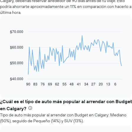
Calgary, deberías reservar alrededor de 90 días antes de tu viaje. Esto
podría ahorrarte aproximadamente un 11% en comparación con hacerlo a
última hora.
$70.000
Line
Chart
graphic.
chart
with
91
$60.000
data
points.
$50.000
El
siguiente
gráfico
$40.000
muestra
90
83
76
69
62
55
48
41
34
27
20
13
6
End
of
cómo
interactive
varía
chart
el
¿Cuál es el tipo de auto más popular al arrendar con Budget
precio
en Calgary?
de
Tipo de auto más popular al arrendar con Budget en Calgary: Mediano
un
(50%), seguido de Pequeño (14%) y SUV (13%).
auto
de