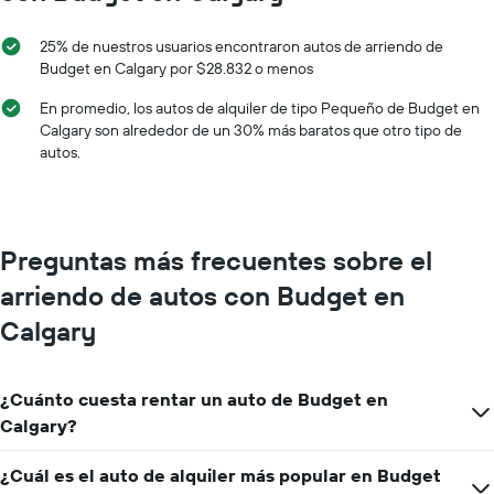
1
eje
25% de nuestros usuarios encontraron autos de arriendo de
X
Budget en Calgary por $28.832 o menos
que
indica
En promedio, los autos de alquiler de tipo Pequeño de Budget en
los
Calgary son alrededor de un 30% más baratos que otro tipo de
meses
autos.
del
año.
El
gráfico
muestra
Preguntas más frecuentes sobre el
1
eje
arriendo de autos con Budget en
Y
que
Calgary
indica
el
precio
¿Cuánto cuesta rentar un auto de Budget en
promedio
Calgary?
de
un
auto
¿Cuál es el auto de alquiler más popular en Budget
de