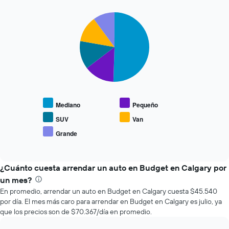
renta
a
Pie
Chart
medida
graphic.
chart
que
with
se
5
slices.
acerca
la
El
fecha
siguiente
de
gráfico
la
muestra
reserva.
Mediano
Pequeño
el
El
precio
gráfico
SUV
Van
promedio
muestra
Grande
End
de
1
of
los
eje
interactive
tipos
chart
X
de
¿Cuánto cuesta arrendar un auto en Budget en Calgary por
que
autos
indica
un mes?
más
la
En promedio, arrendar un auto en Budget en Calgary cuesta $45.540
populares.
cantidad
por día. El mes más caro para arrendar en Budget en Calgary es julio, ya
de
que los precios son de $70.367/día en promedio.
días
previos