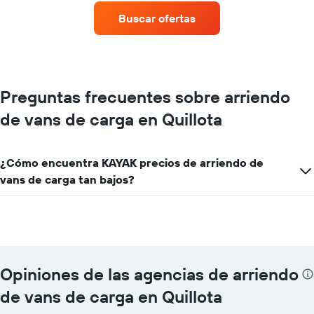
renta
Buscar ofertas
de
autos
con
más
sucursales.
El
Preguntas frecuentes sobre arriendo
gráfico
de vans de carga en Quillota
muestra
1
eje
X
¿Cómo encuentra KAYAK precios de arriendo de
que
vans de carga tan bajos?
indica
las
empresas
de
renta
de
autos.
Opiniones de las agencias de arriendo
El
gráfico
de vans de carga en Quillota
muestra