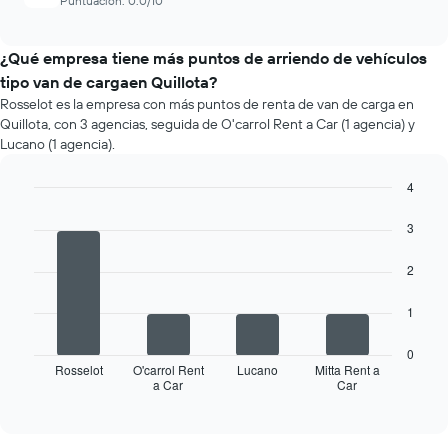
Puntuación: 0.0/10
¿Qué empresa tiene más puntos de arriendo de vehículos
tipo van de cargaen Quillota?
Rosselot es la empresa con más puntos de renta de van de carga en
Quillota, con 3 agencias, seguida de O'carrol Rent a Car (1 agencia) y
Lucano (1 agencia).
4
Bar
Chart
graphic.
chart
3
with
4
2
bars.
El
1
siguiente
gráfico
0
muestra
Rosselot
O'carrol Rent
Lucano
Mitta Rent a
a Car
Car
las
End
of
cuatro
interactive
empresas
chart
de