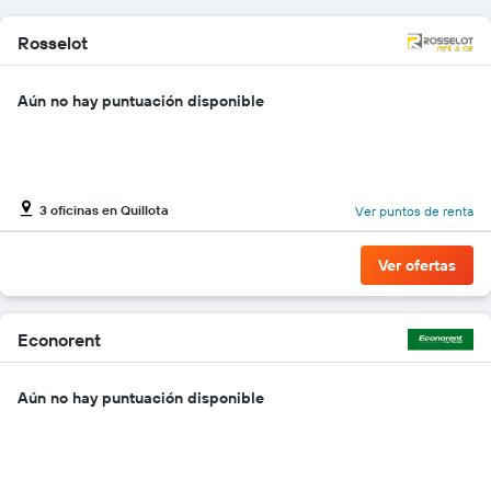
1
eje
Rosselot
Y
que
indica
Aún no hay puntuación disponible
el
precio
más
barato
de
3 oficinas en Quillota
un
Ver puntos de renta
auto
de
Ver ofertas
renta
por
empresa.
Econorent
Aún no hay puntuación disponible