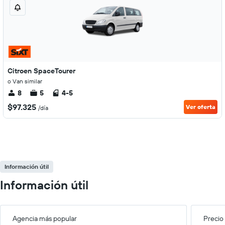
Citroen SpaceTourer
o Van similar
8
5
4-5
$97.325
Ver oferta
/día
Información útil
Información útil
Agencia más popular
Precio