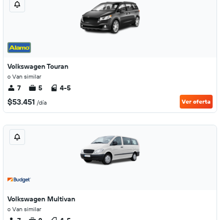
Volkswagen Touran
o Van similar
7
5
4-5
$53.451
Ver oferta
/día
Volkswagen Multivan
o Van similar