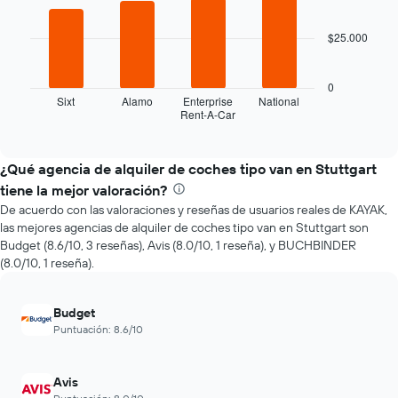
4
acerca
bars.
la
$25.000
fecha
El
de
siguiente
la
gráfico
0
reserva.
muestra
Sixt
Alamo
Enterprise
National
El
Rent-A-Car
las
End
gráfico
of
cuatro
interactive
muestra
empresas
chart
1
de
¿Qué agencia de alquiler de coches tipo van en Stuttgart
eje
renta
tiene la mejor valoración?
X
de
que
De acuerdo con las valoraciones y reseñas de usuarios reales de KAYAK,
autos
indica
las mejores agencias de alquiler de coches tipo van en Stuttgart son
más
la
Budget (8.6/10, 3 reseñas), Avis (8.0/10, 1 reseña), y BUCHBINDER
económicas
cantidad
(8.0/10, 1 reseña).
de
de
las
días
últimas
previos
Budget
72
a
Puntuación: 8.6/10
horas.
la
El
reserva.
gráfico
El
Avis
muestra
gráfico