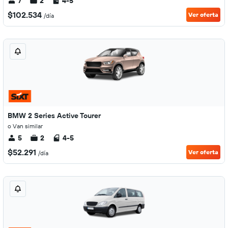
7
2
4-5
$102.534
Ver oferta
/día
BMW 2 Series Active Tourer
o Van similar
5
2
4-5
$52.291
Ver oferta
/día