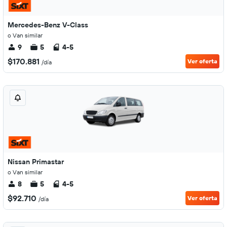
Mercedes-Benz V-Class
o Van similar
9
5
4-5
$170.881
Ver oferta
/día
Nissan Primastar
o Van similar
8
5
4-5
$92.710
Ver oferta
/día