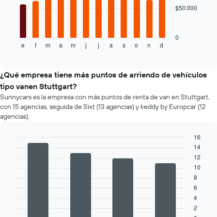
más
$50.000
El
barato
siguiente
de
gráfico
un
muestra
0
auto
e
f
m
a
m
j
j
a
s
o
n
d
el
End
of
de
precio
interactive
renta
promedio
chart
por
de
¿Qué empresa tiene más puntos de arriendo de vehículos
empresa.
un
tipo vanen Stuttgart?
auto
Sunnycars es la empresa con más puntos de renta de van en Stuttgart,
de
con 15 agencias, seguida de Sixt (13 agencias) y keddy by Europcar (12
renta
agencias).
por
mes.
16
El
14
gráfico
Bar
Chart
graphic.
chart
muestra
12
with
1
10
4
eje
8
bars.
X
6
que
El
4
indica
siguiente
2
los
gráfico