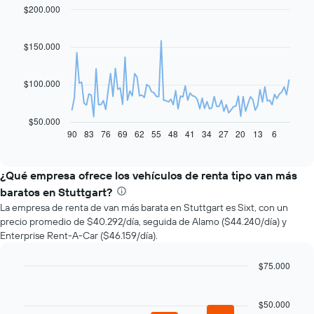
$200.000
Line
Chart
graphic.
chart
with
91
$150.000
data
points.
$100.000
El
siguiente
gráfico
$50.000
muestra
90
83
76
69
62
55
48
41
34
27
20
13
6
End
of
cómo
interactive
varía
chart
el
¿Qué empresa ofrece los vehículos de renta tipo van más
precio
baratos en Stuttgart?
de
La empresa de renta de van más barata en Stuttgart es Sixt, con un
un
precio promedio de $40.292/día, seguida de Alamo ($44.240/día) y
auto
Enterprise Rent-A-Car ($46.159/día).
de
renta
a
$75.000
medida
Bar
Chart
que
graphic.
chart
with
$50.000
se