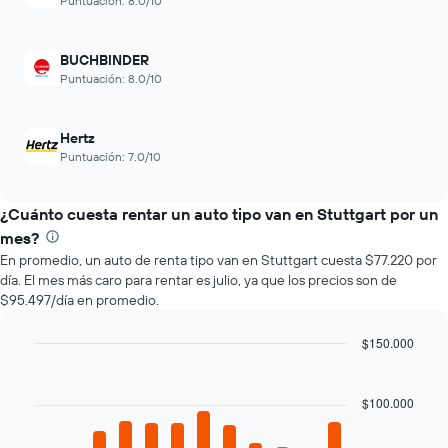
Puntuación: 8.0/10
1
muestra
eje
1
X
eje
BUCHBINDER
que
Y
Puntuación: 8.0/10
indica
que
las
indica
4
el
Hertz
empresas
precio
más
Puntuación: 7.0/10
promedio
baratas
de
de
un
¿Cuánto cuesta rentar un auto tipo van en Stuttgart por un
renta
auto
de
mes?
de
autos
En promedio, un auto de renta tipo van en Stuttgart cuesta $77.220 por
renta.
El
día. El mes más caro para rentar es julio, ya que los precios son de
gráfico
$95.497/día en promedio.
muestra
1
$150.000
eje
Bar
Y
Chart
graphic.
chart
que
with
$100.000
indica
12
el
bars.
precio