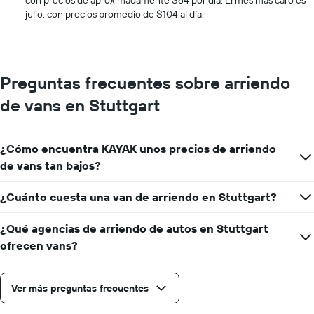
con precios de aproximadamente $64 por día. El mes más caro es
de
julio, con precios promedio de $104 al día.
autos.
El
gráfico
muestra
1
Preguntas frecuentes sobre arriendo
eje
Y
de vans en Stuttgart
que
indica
el
¿Cómo encuentra KAYAK unos precios de arriendo
precio
más
de vans tan bajos?
barato
de
¿Cuánto cuesta una van de arriendo en Stuttgart?
un
auto
¿Qué agencias de arriendo de autos en Stuttgart
de
renta
ofrecen vans?
por
empresa.
Ver más preguntas frecuentes