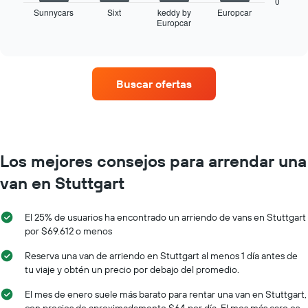
0
meses
muestra
Sunnycars
Sixt
keddy by
Europcar
del
Europcar
las
End
año.
of
cuatro
interactive
El
empresas
chart
gráfico
de
muestra
renta
Buscar ofertas
1
de
eje
autos
Y
con
que
más
indica
sucursales.
el
El
Los mejores consejos para arrendar una
precio
gráfico
promedio
van en Stuttgart
muestra
de
1
un
eje
auto
El 25% de usuarios ha encontrado un arriendo de vans en Stuttgart
X
de
por $69.612 o menos
que
renta
indica
por
Reserva una van de arriendo en Stuttgart al menos 1 día antes de
las
día.
tu viaje y obtén un precio por debajo del promedio.
empresas
de
El mes de enero suele más barato para rentar una van en Stuttgart,
renta