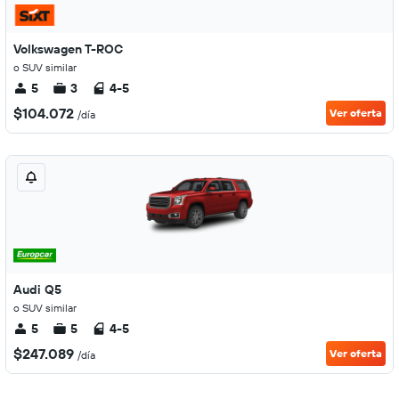
Volkswagen T-ROC
o SUV similar
5
3
4-5
$104.072
Ver oferta
/día
Audi Q5
o SUV similar
5
5
4-5
$247.089
Ver oferta
/día