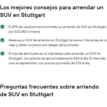
sucursales.
el
El
Los mejores consejos para arrendar un
precio
gráfico
promedio
SUV en Stuttgart
muestra
de
1
un
eje
auto
El 25% de usuarios ha encontrado un arriendo de SUV en Stuttgart
X
de
por $32.083 o menos
que
renta
indica
por
Reserva un SUV de arriendo en Stuttgart al menos 1 día antes de tu
las
día.
viaje y obtén un precio por debajo del promedio.
empresas
de
El mes de abril suele ser el más barato para arrendar un SUV en
renta
Stuttgart, con precios de aproximadamente $56 al día. El mes más
de
caro es septiembre, con precios promedio de $79 al día.
autos.
El
gráfico
muestra
1
Preguntas frecuentes sobre arriendo
eje
Y
de SUV en Stuttgart
que
indica
el