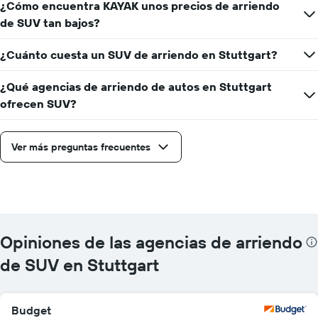
¿Cómo encuentra KAYAK unos precios de arriendo
precio
más
de SUV tan bajos?
barato
de
¿Cuánto cuesta un SUV de arriendo en Stuttgart?
un
auto
¿Qué agencias de arriendo de autos en Stuttgart
de
renta
ofrecen SUV?
por
empresa.
Ver más preguntas frecuentes
Opiniones de las agencias de arriendo
de SUV en Stuttgart
Budget