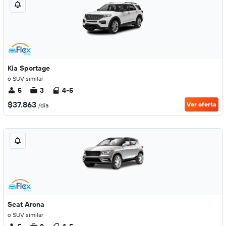
Kia Sportage
o SUV similar
5
3
4-5
$37.863
Ver oferta
/día
Seat Arona
o SUV similar