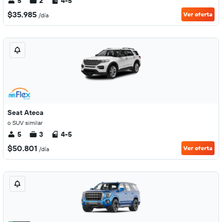
5
2
4-5
$35.985
Ver oferta
/día
Seat Ateca
o SUV similar
5
3
4-5
$50.801
Ver oferta
/día