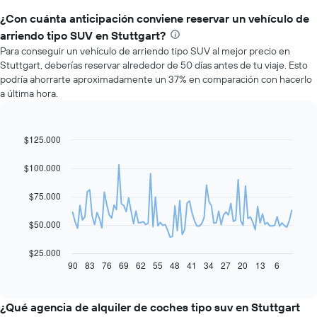
¿Con cuánta anticipación conviene reservar un vehículo de
arriendo tipo SUV en Stuttgart?
Para conseguir un vehículo de arriendo tipo SUV al mejor precio en
Stuttgart, deberías reservar alrededor de 50 días antes de tu viaje. Esto
podría ahorrarte aproximadamente un 37% en comparación con hacerlo
a última hora.
$125.000
Line
Chart
graphic.
chart
with
$100.000
91
data
$75.000
points.
El
$50.000
siguiente
gráfico
$25.000
muestra
90
83
76
69
62
55
48
41
34
27
20
13
6
End
of
cómo
interactive
varía
chart
el
¿Qué agencia de alquiler de coches tipo suv en Stuttgart