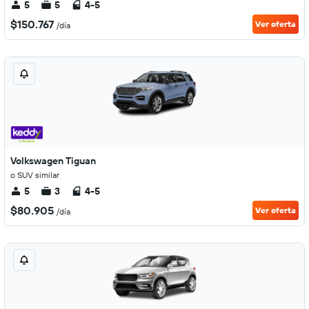
5
5
4-5
$150.767
Ver oferta
/día
Volkswagen Tiguan
o SUV similar
5
3
4-5
$80.905
Ver oferta
/día