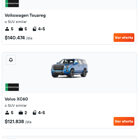
Volkswagen Touareg
o SUV similar
5
5
4-5
$140.474
Ver oferta
/día
Volvo XC60
o SUV similar
5
2
4-5
$121.838
Ver oferta
/día