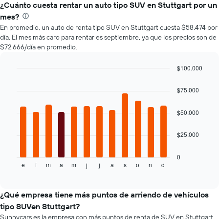
la
¿Cuánto cuesta rentar un auto tipo SUV en Stuttgart por un
cantidad
mes?
de
En promedio, un auto de renta tipo SUV en Stuttgart cuesta $58.474 por
días
día. El mes más caro para rentar es septiembre, ya que los precios son de
previos
$72.666/día en promedio.
a
la
$100.000
reserva.
El
Bar
Chart
graphic.
chart
gráfico
$75.000
with
muestra
12
1
bars.
$50.000
eje
Y
El
que
$25.000
siguiente
indica
gráfico
el
muestra
0
precio
e
f
m
a
m
j
j
a
s
o
n
d
el
End
promedio
of
precio
interactive
de
promedio
chart
un
de
¿Qué empresa tiene más puntos de arriendo de vehículos
auto
un
tipo SUVen Stuttgart?
de
auto
Sunnycars es la empresa con más puntos de renta de SUV en Stuttgart,
renta.