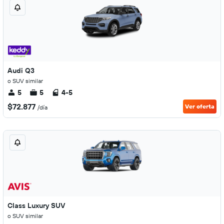
Audi Q3
o SUV similar
5
5
4-5
$72.877
Ver oferta
/día
Class Luxury SUV
o SUV similar