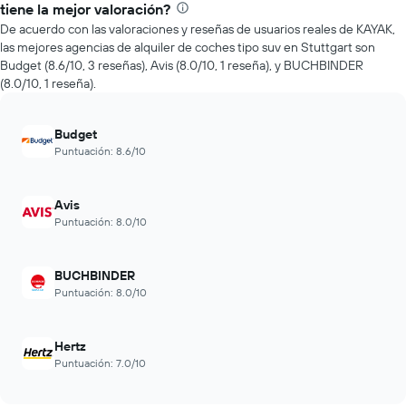
precio
tiene la mejor valoración?
de
De acuerdo con las valoraciones y reseñas de usuarios reales de KAYAK,
un
las mejores agencias de alquiler de coches tipo suv en Stuttgart son
auto
Budget (8.6/10, 3 reseñas), Avis (8.0/10, 1 reseña), y BUCHBINDER
de
(8.0/10, 1 reseña).
renta
a
medida
Budget
que
Puntuación: 8.6/10
se
acerca
la
Avis
fecha
Puntuación: 8.0/10
de
la
reserva.
El
BUCHBINDER
gráfico
Puntuación: 8.0/10
muestra
1
eje
Hertz
X
Puntuación: 7.0/10
que
indica