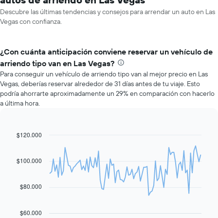
Descubre las últimas tendencias y consejos para arrendar un auto en Las
Vegas con confianza.
¿Con cuánta anticipación conviene reservar un vehículo de
arriendo tipo van en Las Vegas?
Para conseguir un vehículo de arriendo tipo van al mejor precio en Las
Vegas, deberías reservar alrededor de 31 días antes de tu viaje. Esto
podría ahorrarte aproximadamente un 29% en comparación con hacerlo
a última hora.
$120.000
Line
Chart
graphic.
chart
with
91
$100.000
data
points.
$80.000
El
siguiente
gráfico
$60.000