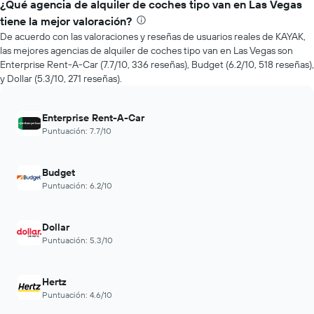
de
¿Qué agencia de alquiler de coches tipo van en Las Vegas
eje
renta
tiene la mejor valoración?
X
de
que
De acuerdo con las valoraciones y reseñas de usuarios reales de KAYAK,
autos
indica
las mejores agencias de alquiler de coches tipo van en Las Vegas son
más
la
Enterprise Rent-A-Car (7.7/10, 336 reseñas), Budget (6.2/10, 518 reseñas),
económicas
cantidad
y Dollar (5.3/10, 271 reseñas).
de
de
las
días
últimas
previos
Enterprise Rent-A-Car
72
a
Puntuación: 7.7/10
horas.
la
El
reserva.
gráfico
El
Budget
muestra
gráfico
Puntuación: 6.2/10
1
muestra
eje
1
X
eje
Dollar
que
Y
Puntuación: 5.3/10
indica
que
las
indica
4
el
Hertz
empresas
precio
más
Puntuación: 4.6/10
promedio
baratas