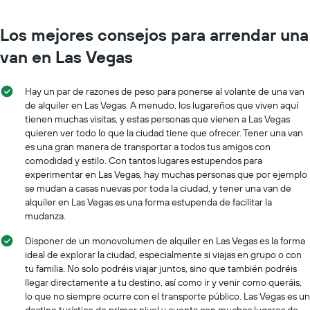
más
indica
sucursales.
el
El
Los mejores consejos para arrendar una
precio
gráfico
promedio
van en Las Vegas
muestra
de
1
un
eje
auto
Hay un par de razones de peso para ponerse al volante de una van
X
de
de alquiler en Las Vegas. A menudo, los lugareños que viven aquí
que
renta
tienen muchas visitas, y estas personas que vienen a Las Vegas
indica
por
quieren ver todo lo que la ciudad tiene que ofrecer. Tener una van
las
día.
empresas
es una gran manera de transportar a todos tus amigos con
de
comodidad y estilo. Con tantos lugares estupendos para
renta
experimentar en Las Vegas, hay muchas personas que por ejemplo
de
se mudan a casas nuevas por toda la ciudad, y tener una van de
autos.
alquiler en Las Vegas es una forma estupenda de facilitar la
El
mudanza.
gráfico
muestra
Disponer de un monovolumen de alquiler en Las Vegas es la forma
1
ideal de explorar la ciudad, especialmente si viajas en grupo o con
eje
tu familia. No solo podréis viajar juntos, sino que también podréis
Y
llegar directamente a tu destino, así como ir y venir como queráis,
que
lo que no siempre ocurre con el transporte público. Las Vegas es un
indica