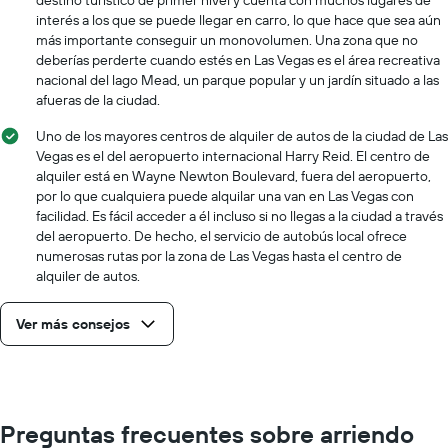
destino turístico de primer nivel y cuenta con muchos lugares de
el
interés a los que se puede llegar en carro, lo que hace que sea aún
precio
más importante conseguir un monovolumen. Una zona que no
más
deberías perderte cuando estés en Las Vegas es el área recreativa
barato
nacional del lago Mead, un parque popular y un jardín situado a las
de
afueras de la ciudad.
un
auto
Uno de los mayores centros de alquiler de autos de la ciudad de Las
de
Vegas es el del aeropuerto internacional Harry Reid. El centro de
renta
alquiler está en Wayne Newton Boulevard, fuera del aeropuerto,
por
por lo que cualquiera puede alquilar una van en Las Vegas con
empresa.
facilidad. Es fácil acceder a él incluso si no llegas a la ciudad a través
del aeropuerto. De hecho, el servicio de autobús local ofrece
numerosas rutas por la zona de Las Vegas hasta el centro de
alquiler de autos.
Ver más consejos
Preguntas frecuentes sobre arriendo