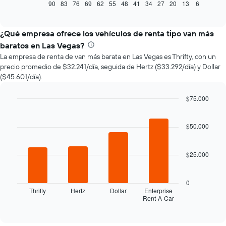
muestra
90
83
76
69
62
55
48
41
34
27
20
13
6
End
of
cómo
interactive
varía
chart
el
¿Qué empresa ofrece los vehículos de renta tipo van más
precio
baratos en Las Vegas?
de
La empresa de renta de van más barata en Las Vegas es Thrifty, con un
un
precio promedio de $32.241/día, seguida de Hertz ($33.292/día) y Dollar
auto
($45.601/día).
de
renta
a
$75.000
medida
Bar
Chart
que
graphic.
chart
with
$50.000
se
4
acerca
bars.
la
$25.000
fecha
El
de
siguiente
la
gráfico
0
reserva.
muestra
Thrifty
Hertz
Dollar
Enterprise
El
Rent-A-Car
las
End
gráfico
of
cuatro
interactive
muestra
empresas
chart
1