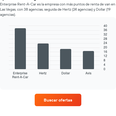
auto
Enterprise Rent-A-Car es la empresa con más puntos de renta de van en
de
Las Vegas, con 38 agencias, seguida de Hertz (24 agencias) y Dollar (19
renta
agencias).
por
mes.
40
El
36
gráfico
Bar
Chart
32
graphic.
chart
muestra
28
with
1
24
4
eje
20
bars.
X
16
que
12
El
8
indica
siguiente
4
los
gráfico
0
meses
muestra
Enterprise
Hertz
Dollar
Avis
del
Rent-A-Car
las
End
año.
of
cuatro
interactive
El
empresas
chart
gráfico
de
muestra
renta
Buscar ofertas
1
de
eje
autos
Y
con
que