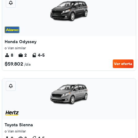
Honda Odyssey
o Van similar
8
2
4-5
$59.802
Ver oferta
/día
Toyota Sienna
o Van similar