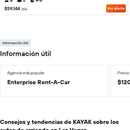
8
3
4-5
$59.144
Ver oferta
/día
Información útil
Información útil
Agencia más popular
Precio
Enterprise Rent-A-Car
$120
Consejos y tendencias de KAYAK sobre los
autos de arriendo en Las Vegas