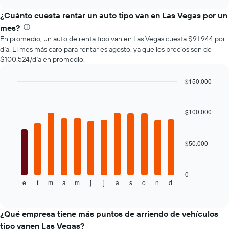
de
de
un
¿Cuánto cuesta rentar un auto tipo van en Las Vegas por un
renta
auto
de
mes?
de
autos
En promedio, un auto de renta tipo van en Las Vegas cuesta $91.944 por
renta.
El
día. El mes más caro para rentar es agosto, ya que los precios son de
gráfico
$100.524/día en promedio.
muestra
1
$150.000
eje
Bar
Y
Chart
graphic.
chart
que
with
$100.000
indica
12
el
bars.
precio
más
$50.000
El
barato
siguiente
de
gráfico
un
muestra
0
auto
e
f
m
a
m
j
j
a
s
o
n
d
el
End
of
de
precio
interactive
renta
promedio
chart
por
de
¿Qué empresa tiene más puntos de arriendo de vehículos
empresa.
un
tipo vanen Las Vegas?