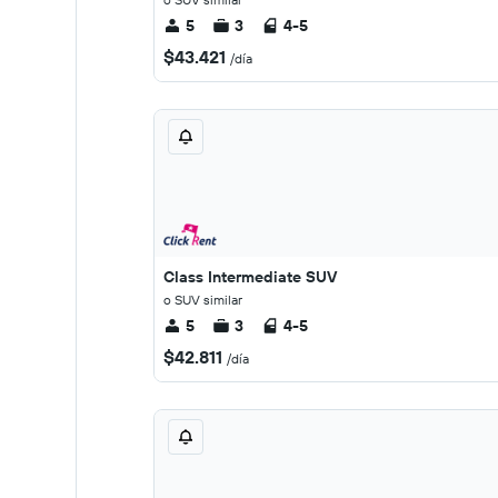
5
3
4-5
$43.421
/día
Class Intermediate SUV
o SUV similar
5
3
4-5
$42.811
/día