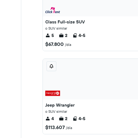
Class Full-size SUV
o SUV similar
5
2
4-5
$67.800
/día
Jeep Wrangler
o SUV similar
4
2
4-5
$113.607
/día