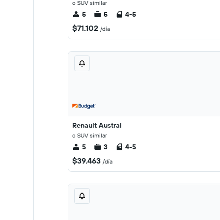
o SUV similar
5
5
4-5
$71.102
/día
Renault Austral
o SUV similar
5
3
4-5
$39.463
/día