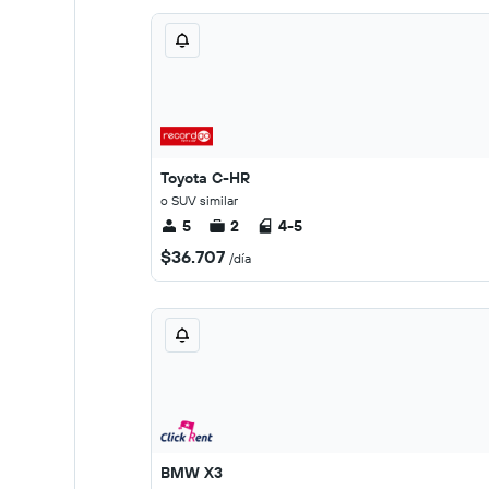
Toyota C-HR
o SUV similar
5
2
4-5
$36.707
/día
BMW X3