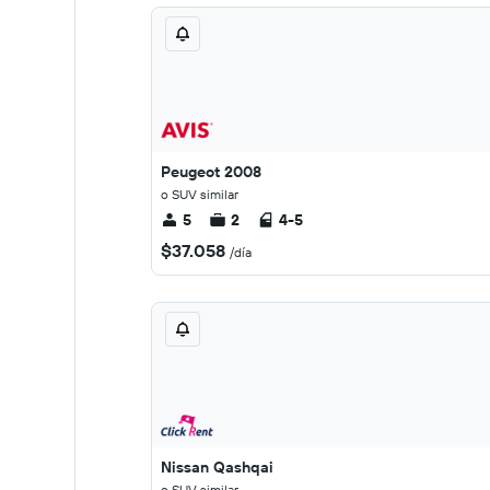
Peugeot 2008
o SUV similar
5
2
4-5
$37.058
/día
Nissan Qashqai
o SUV similar