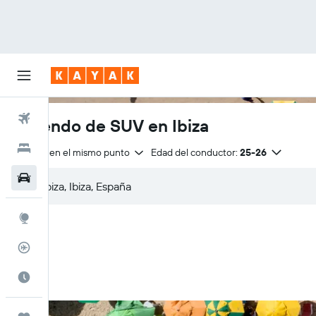
Vuelos
Arriendo de SUV en Ibiza
Hoteles
Entrega en el mismo punto
Edad del conductor:
25-26
Autos
Explore
Rastreador
Cuándo ir