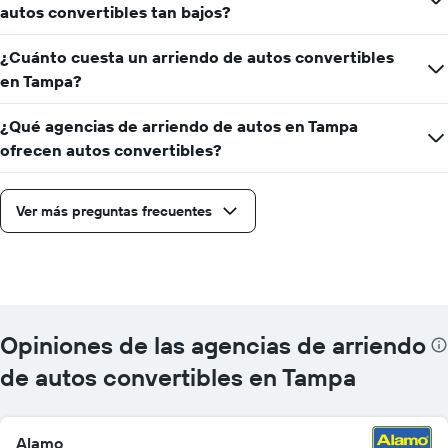
indica
autos convertibles tan bajos?
el
precio
¿Cuánto cuesta un arriendo de autos convertibles
más
en Tampa?
barato
de
un
¿Qué agencias de arriendo de autos en Tampa
auto
ofrecen autos convertibles?
de
renta
por
Ver más preguntas frecuentes
empresa.
Opiniones de las agencias de arriendo
de autos convertibles en Tampa
Alamo