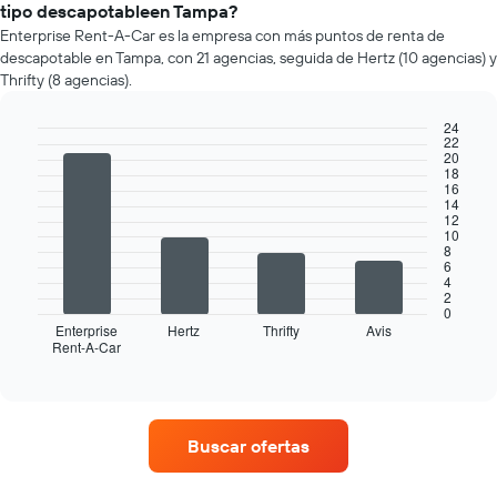
un
tipo descapotableen Tampa?
auto
Enterprise Rent-A-Car es la empresa con más puntos de renta de
de
descapotable en Tampa, con 21 agencias, seguida de Hertz (10 agencias) y
renta
Thrifty (8 agencias).
por
mes.
24
El
22
gráfico
Bar
Chart
20
graphic.
chart
muestra
18
with
16
1
14
4
eje
12
bars.
X
10
8
que
El
6
indica
4
siguiente
2
los
gráfico
0
meses
muestra
Enterprise
Hertz
Thrifty
Avis
del
Rent-A-Car
las
End
año.
of
cuatro
interactive
El
empresas
chart
gráfico
de
muestra
renta
Buscar ofertas
1
de
eje
autos
Y