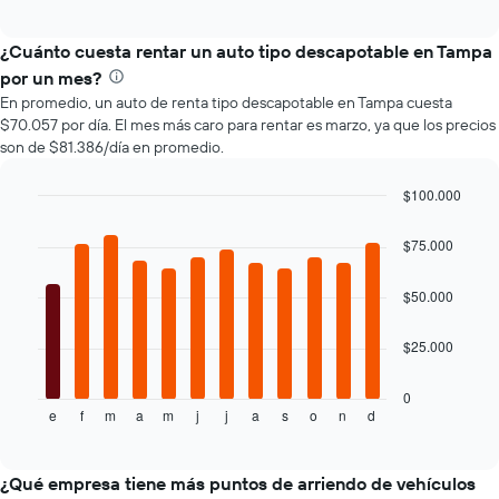
baratas
de
de
un
¿Cuánto cuesta rentar un auto tipo descapotable en Tampa
renta
auto
de
por un mes?
de
autos
En promedio, un auto de renta tipo descapotable en Tampa cuesta
renta.
El
$70.057 por día. El mes más caro para rentar es marzo, ya que los precios
gráfico
son de $81.386/día en promedio.
muestra
1
$100.000
eje
Bar
Y
Chart
graphic.
chart
que
$75.000
with
indica
12
el
bars.
$50.000
precio
más
El
$25.000
barato
siguiente
de
gráfico
un
muestra
0
auto
e
f
m
a
m
j
j
a
s
o
n
d
el
End
of
de
precio
interactive
renta
promedio
chart
por
de
¿Qué empresa tiene más puntos de arriendo de vehículos
empresa.