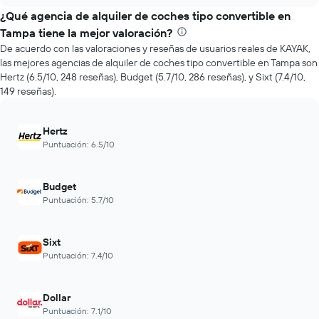
empresas
chart
1
de
¿Qué agencia de alquiler de coches tipo convertible en
eje
renta
Tampa tiene la mejor valoración?
X
de
que
De acuerdo con las valoraciones y reseñas de usuarios reales de KAYAK,
autos
indica
las mejores agencias de alquiler de coches tipo convertible en Tampa son
más
la
Hertz (6.5/10, 248 reseñas), Budget (5.7/10, 286 reseñas), y Sixt (7.4/10,
económicas
cantidad
149 reseñas).
de
de
las
días
últimas
previos
Hertz
72
a
Puntuación: 6.5/10
horas.
la
El
reserva.
gráfico
El
Budget
muestra
gráfico
Puntuación: 5.7/10
1
muestra
eje
1
X
eje
Sixt
que
Y
Puntuación: 7.4/10
indica
que
las
indica
4
el
Dollar
empresas
precio
más
Puntuación: 7.1/10
promedio