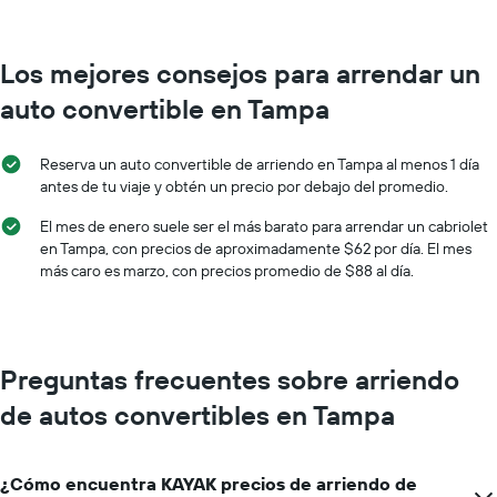
con
que
más
indica
sucursales.
el
El
Los mejores consejos para arrendar un
precio
gráfico
promedio
auto convertible en Tampa
muestra
de
1
un
eje
auto
Reserva un auto convertible de arriendo en Tampa al menos 1 día
X
de
antes de tu viaje y obtén un precio por debajo del promedio.
que
renta
indica
por
El mes de enero suele ser el más barato para arrendar un cabriolet
las
día.
en Tampa, con precios de aproximadamente $62 por día. El mes
empresas
más caro es marzo, con precios promedio de $88 al día.
de
renta
de
autos.
El
Preguntas frecuentes sobre arriendo
gráfico
muestra
de autos convertibles en Tampa
1
eje
Y
¿Cómo encuentra KAYAK precios de arriendo de
que