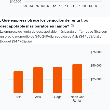
gráfico
$40.000
muestra
90
83
76
69
62
55
48
41
34
27
20
13
6
End
of
cómo
interactive
varía
chart
el
¿Qué empresa ofrece los vehículos de renta tipo
precio
descapotable más baratos en Tampa?
de
La empresa de renta de descapotable más barata en Tampa es Sixt, con
un
un precio promedio de $40.249/día, seguida de Avis ($47.583/día) y
auto
Budget ($47.962/día).
de
renta
a
$75.000
medida
Bar
Chart
que
graphic.
chart
with
$50.000
se
4
acerca
bars.
la
$25.000
fecha
El
de
siguiente
la
gráfico
0
reserva.
muestra
Sixt
Avis
Budget
North Car
El
Rental
las
End
gráfico
of
cuatro
interactive
muestra