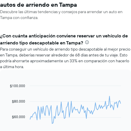
autos de arriendo en Tampa
Descubre las últimas tendencias y consejos para arrendar un auto en
Tampa con confianza.
¿Con cuánta anticipación conviene reservar un vehículo de
arriendo tipo descapotable en Tampa?
Para conseguir un vehículo de arriendo tipo descapotable al mejor precio
en Tampa, deberías reservar alrededor de 68 días antes de tu viaje. Esto
podría ahorrarte aproximadamente un 33% en comparación con hacerlo
a última hora.
$100.000
Line
Chart
graphic.
chart
with
91
$80.000
data
points.
$60.000
El
siguiente