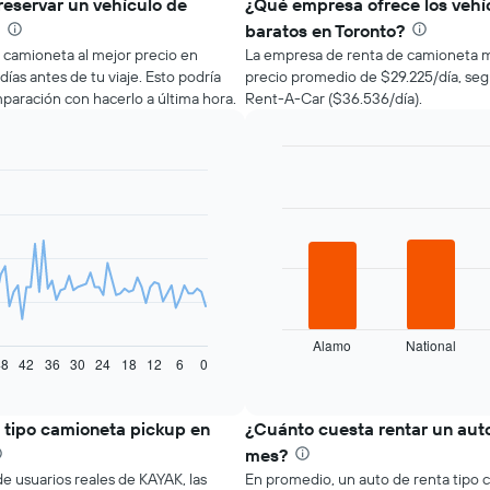
reservar un vehículo de
¿Qué empresa ofrece los vehí
baratos en Toronto?
o camioneta al mejor precio en
La empresa de renta de camioneta m
ías antes de tu viaje. Esto podría
precio promedio de $29.225/día, segu
aración con hacerlo a última hora.
Rent-A-Car ($36.536/día).
Bar
Chart
graphic.
chart
with
4
bars.
El
siguiente
gráfico
muestra
Alamo
National
las
48
42
36
30
24
18
12
6
0
End
of
cuatro
interactive
empresas
chart
de
 tipo camioneta pickup en
¿Cuánto cuesta rentar un auto
renta
mes?
de
e usuarios reales de KAYAK, las
En promedio, un auto de renta tipo
autos