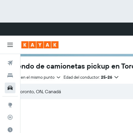
Vuelos
Arriendo de camionetas pickup en Tor
Hoteles
Entrega en el mismo punto
Edad del conductor:
25-26
Autos
Explore
Rastreador
Cuándo ir