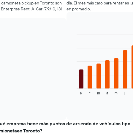
o camioneta pickup en Toronto son
día. El mes más caro para rentar es j
más
, Enterprise Rent-A-Car (7.9/10, 131
en promedio.
económicas
de
las
últimas
72
horas.
Bar
Chart
El
graphic.
chart
with
gráfico
12
muestra
bars.
1
eje
El
X
siguiente
que
gráfico
indica
muestra
las
e
f
m
a
m
j
el
End
4
of
precio
empresas
interactive
promedio
chart
más
de
baratas
un
de
auto
ué empresa tiene más puntos de arriendo de vehículos tipo
renta
de
de
mionetaen Toronto?