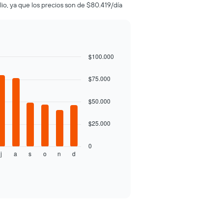
ulio, ya que los precios son de $80.419/día
$100.000
$75.000
$50.000
$25.000
0
j
a
s
o
n
d