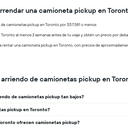
sucursales.
precio
El
promedio
arrendar una camioneta pickup en Toron
gráfico
de
muestra
un
1
auto
o de camionetas pickup en Toronto por $57.581 o menos
eje
de
X
renta
Toronto al menos 2 semanas antes de tu viaje y obtén un precio por deba
que
por
rentar una camioneta pickup en Toronto, con precios de aproximadamente 
indica
día.
las
empresas
de
renta
de
 arriendo de camionetas pickup en Toro
autos.
El
gráfico
muestra
endo de camionetas pickup tan bajos?
1
eje
tas pickup en Toronto?
Y
que
indica
Toronto ofrecen camionetas pickup?
el