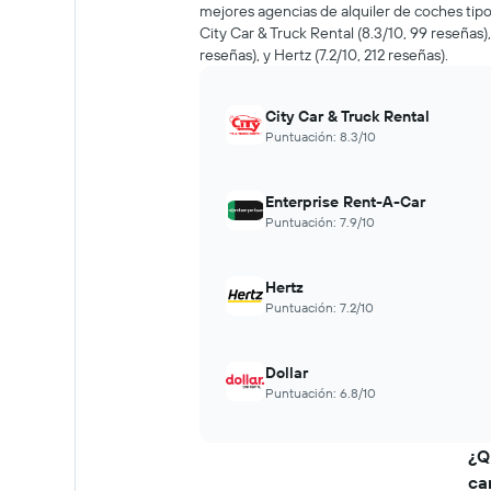
mejores agencias de alquiler de coches tip
auto
City Car & Truck Rental (8.3/10, 99 reseñas)
de
reseñas), y Hertz (7.2/10, 212 reseñas).
renta
a
medida
City Car & Truck Rental
que
Puntuación: 8.3/10
se
acerca
la
Enterprise Rent-A-Car
fecha
Puntuación: 7.9/10
de
la
reserva.
El
Hertz
gráfico
Puntuación: 7.2/10
muestra
1
eje
Dollar
X
Puntuación: 6.8/10
que
indica
la
¿Q
cantidad
ca