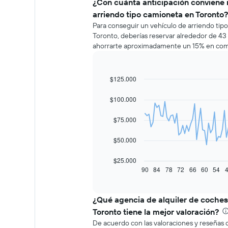
¿Con cuánta anticipación conviene 
arriendo tipo camioneta en Toronto?
Para conseguir un vehículo de arriendo tip
Toronto, deberías reservar alrededor de 43 d
ahorrarte aproximadamente un 15% en comp
$125.000
Line
Chart
graphic.
chart
with
$100.000
91
data
$75.000
points.
El
$50.000
siguiente
gráfico
$25.000
muestra
90
84
78
72
66
60
54
End
of
cómo
interactive
varía
chart
el
¿Qué agencia de alquiler de coches
precio
Toronto tiene la mejor valoración?
de
De acuerdo con las valoraciones y reseñas d
un