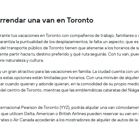
el
más
precio
sucursales.
promedio
El
rrendar una van en Toronto
de
gráfico
un
muestra
auto
1
durante tus vacaciones en Toronto con compañeros de trabajo, familiares 
de
eje
antiza la puntualidad de los desplazamientos, le falta un aspecto, que es 
renta
X
 del transporte público de Toronto tienen que atenerse a los horarios de sa
por
que
ente partir hacia tu destino preferido y qué ruta seguirás. Con tu van, pue
día.
indica
e naturaleza y cultura.
las
empresas
 un gran atractivo para las vacaciones en familia. La ciudad cuenta con u
de
s estas opciones están limitadas por horarios. Con una miniván de alquiler e
renta
 viajar cuando quieran y adonde quieran, en la comodidad de su propio med
de
el centro de Toronto, mientras que las emblemáticas cataratas del Niágara
autos.
El
gráfico
nternacional Pearson de Toronto (YYZ), podrás alquilar una van cómodament
muestra
 que utilicen Delta, American o British Airlines pueden reservar su van en 
1
rates o Air Canada accederán a los mostradores de alquiler de autos de la t
eje
Y
que