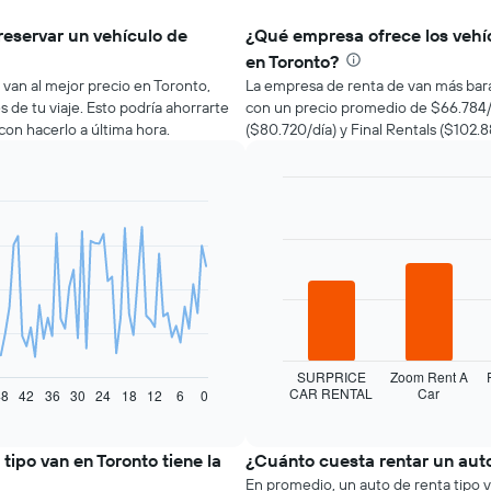
reservar un vehículo de
¿Qué empresa ofrece los vehíc
en Toronto?
 van al mejor precio en Toronto,
La empresa de renta de van más ba
 de tu viaje. Esto podría ahorrarte
con un precio promedio de $66.784/
n hacerlo a última hora.
($80.720/día) y Final Rentals ($102.88
Bar
Chart
graphic.
chart
with
4
bars.
El
siguiente
gráfico
muestra
SURPRICE
Zoom Rent A
CAR RENTAL
Car
las
48
42
36
30
24
18
12
6
0
End
of
cuatro
interactive
empresas
chart
de
tipo van en Toronto tiene la
¿Cuánto cuesta rentar un auto
renta
En promedio, un auto de renta tipo v