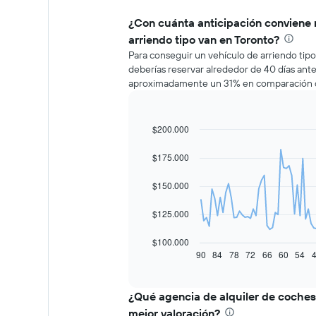
¿Con cuánta anticipación conviene 
arriendo tipo van en Toronto?
Para conseguir un vehículo de arriendo tipo
deberías reservar alrededor de 40 días antes
aproximadamente un 31% en comparación co
$200.000
Line
Chart
graphic.
chart
with
$175.000
91
data
$150.000
points.
El
$125.000
siguiente
gráfico
$100.000
muestra
90
84
78
72
66
60
54
End
of
cómo
interactive
varía
chart
el
¿Qué agencia de alquiler de coches 
precio
mejor valoración?