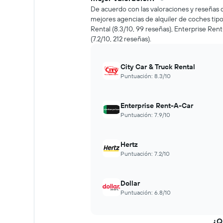
de
De acuerdo con las valoraciones y reseñas d
un
mejores agencias de alquiler de coches tipo
auto
Rental (8.3/10, 99 reseñas), Enterprise Rent
de
(7.2/10, 212 reseñas).
renta
a
medida
City Car & Truck Rental
que
Puntuación: 8.3/10
se
acerca
la
Enterprise Rent-A-Car
fecha
Puntuación: 7.9/10
de
la
reserva.
El
Hertz
gráfico
Puntuación: 7.2/10
muestra
1
eje
Dollar
X
Puntuación: 6.8/10
que
indica
la
¿Q