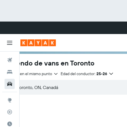
Vuelos
Arriendo de vans en Toronto
Hoteles
Entrega en el mismo punto
Edad del conductor:
25-26
Autos
Explore
Rastreador
Cuándo ir