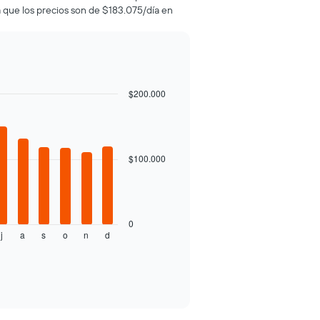
a que los precios son de $183.075/día en
$200.000
$100.000
0
j
a
s
o
n
d