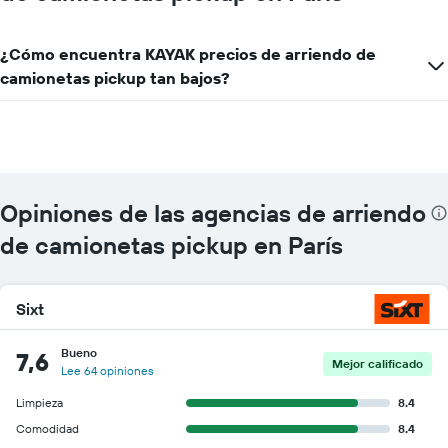
1
eje
X
¿Cómo encuentra KAYAK precios de arriendo de
que
camionetas pickup tan bajos?
indica
las
empresas
de
renta
de
autos.
Opiniones de las agencias de arriendo
El
gráfico
de camionetas pickup en París
muestra
1
eje
Sixt
Y
que
indica
Bueno
7,6
Mejor calificado
el
Lee 64 opiniones
precio
Limpieza
8.4
más
barato
Comodidad
8.4
de