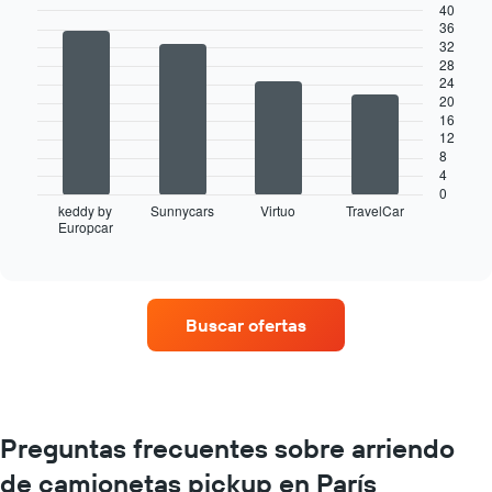
40
36
Bar
Chart
32
graphic.
chart
28
with
24
4
20
bars.
16
12
El
8
siguiente
4
gráfico
0
muestra
keddy by
Sunnycars
Virtuo
TravelCar
Europcar
las
End
of
cuatro
interactive
empresas
chart
de
renta
Buscar ofertas
de
autos
con
más
sucursales.
El
Preguntas frecuentes sobre arriendo
gráfico
de camionetas pickup en París
muestra