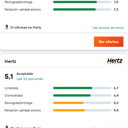
Recogida/entrega
7.5
un
Relación calidad-precio
7.3
auto
de
renta
por
21 oficinas en París
Ver puntos de renta
empresa.
Ver ofertas
Hertz
Aceptable
5,1
Lee 32 opiniones
Limpieza
6.7
Comodidad
6.4
Recogida/entrega
5.2
Relación calidad-precio
5.4