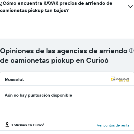
X
¿Cómo encuentra KAYAK precios de arriendo de
que
camionetas pickup tan bajos?
indica
las
empresas
de
renta
de
autos.
Opiniones de las agencias de arriendo
El
gráfico
de camionetas pickup en Curicó
muestra
1
eje
Rosselot
Y
que
indica
Aún no hay puntuación disponible
el
precio
más
barato
de
3 oficinas en Curicó
un
Ver puntos de renta
auto