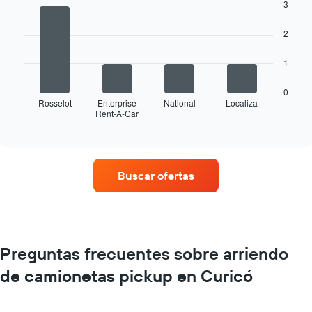
chart
3
with
4
2
bars.
El
1
siguiente
gráfico
0
muestra
Rosselot
Enterprise
National
Localiza
Rent-A-Car
las
End
of
cuatro
interactive
empresas
chart
de
renta
Buscar ofertas
de
autos
con
más
sucursales.
El
Preguntas frecuentes sobre arriendo
gráfico
de camionetas pickup en Curicó
muestra
1
eje