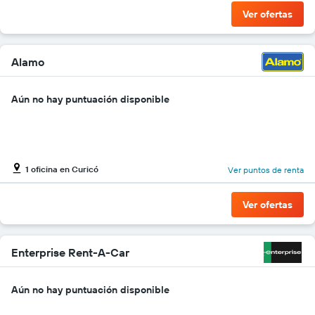
de
Ver ofertas
renta
por
empresa.
Alamo
Aún no hay puntuación disponible
1 oficina en Curicó
Ver puntos de renta
Ver ofertas
Enterprise Rent-A-Car
Aún no hay puntuación disponible