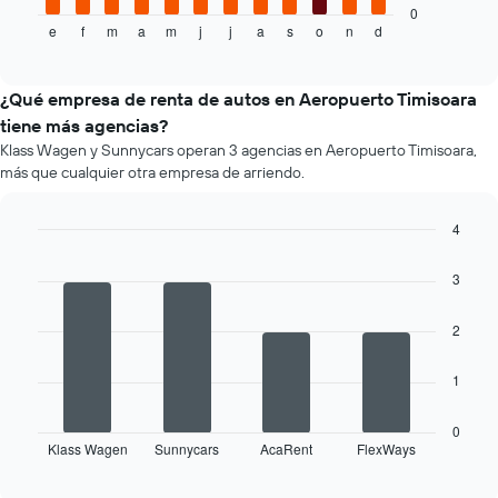
promedio
muestra
0
de
e
f
m
a
m
j
j
a
s
o
n
d
el
End
of
un
precio
interactive
auto
promedio
chart
de
de
¿Qué empresa de renta de autos en Aeropuerto Timisoara
renta.
un
tiene más agencias?
auto
Klass Wagen y Sunnycars operan 3 agencias en Aeropuerto Timisoara,
de
más que cualquier otra empresa de arriendo.
renta
por
mes.
4
El
Bar
Chart
gráfico
graphic.
chart
3
muestra
with
4
1
bars.
eje
2
X
El
que
1
siguiente
indica
gráfico
los
muestra
0
meses
Klass Wagen
Sunnycars
AcaRent
FlexWays
las
End
del
of
cuatro
año.
interactive
empresas
chart