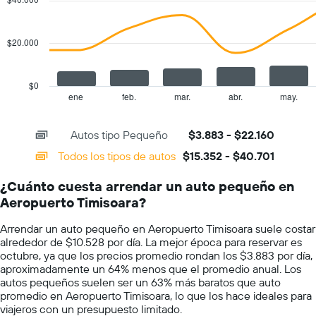
muestra
2
1
data
series.
eje
$20.000
Y
The
que
chart
indica
has
el
$0
1
precio
ene
feb.
mar.
abr.
may.
End
of
X
más
interactive
axis
barato
chart
Autos tipo Pequeño
$3.883 - $22.160
displaying
de
categories.
un
Todos los tipos de autos
$15.352 - $40.701
Range:
auto
14
de
¿Cuánto cuesta arrendar un auto pequeño en
categories.
renta
Aeropuerto Timisoara?
The
por
chart
empresa.
Arrendar un auto pequeño en Aeropuerto Timisoara suele costar
has
alrededor de $10.528 por día. La mejor época para reservar es
1
octubre, ya que los precios promedio rondan los $3.883 por día,
Y
aproximadamente un 64% menos que el promedio anual. Los
axis
autos pequeños suelen ser un 63% más baratos que auto
displaying
promedio en Aeropuerto Timisoara, lo que los hace ideales para
values.
viajeros con un presupuesto limitado.
Range: