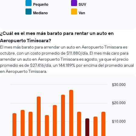
muestra
precio
Pequeño
SUV
1
promedio
eje
Mediano
Van
End
de
X
of
los
interactive
que
tipos
chart
indica
de
¿Cuál es el mes más barato para rentar un auto en
la
autos
Aeropuerto Timisoara?
cantidad
más
de
El mes más barato para arrendar un auto en Aeropuerto Timisoara es
populares.
días
octubre, con un costo promedio de $11.880/día. El mes más caro para
previos
arrendar un auto en Aeropuerto Timisoara es agosto, ya que el precio
a
promedio es de $27.416/día, un 144.189% por encima del promedio anual
la
en Aeropuerto Timisoara.
reserva.
El
$30.000
gráfico
Bar
Chart
muestra
graphic.
chart
1
with
$20.000
eje
12
Y
bars.
que
$10.000
indica
El
el
siguiente
precio
gráfico