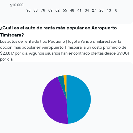
gráfico
$10.000
muestra
90
83
76
69
62
55
48
41
34
27
20
13
6
End
of
cómo
interactive
varía
chart
el
¿Cuál es el auto de renta más popular en Aeropuerto
precio
Timisoara?
de
Los autos de renta de tipo Pequeño (Toyota Yaris o similares) son la
un
opción más popular en Aeropuerto Timisoara, a un costo promedio de
auto
$23.817 por día. Algunos usuarios han encontrado ofertas desde $9.001
de
por día.
renta
a
medida
que
Pie
Chart
se
graphic.
chart
with
acerca
4
la
slices.
fecha
de
El
la
siguiente
reserva.
gráfico
El
muestra
gráfico
el