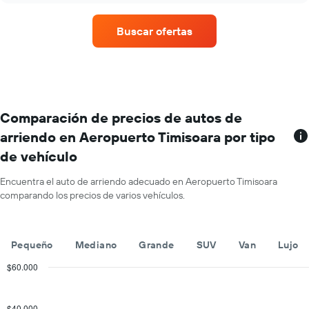
El
de
gráfico
renta
muestra
Buscar ofertas
de
1
autos
eje
con
Y
más
que
sucursales.
indica
El
el
gráfico
Comparación de precios de autos de
precio
muestra
promedio
arriendo en Aeropuerto Timisoara por tipo
1
de
de vehículo
eje
un
X
auto
que
Encuentra el auto de arriendo adecuado en Aeropuerto Timisoara
de
indica
comparando los precios de varios vehículos.
renta
las
por
empresas
día.
de
Pequeño
Mediano
Grande
SUV
Van
Lujo
renta
de
$60.000
autos.
Combination
Chart
El
graphic.
chart
gráfico
with
$40.000