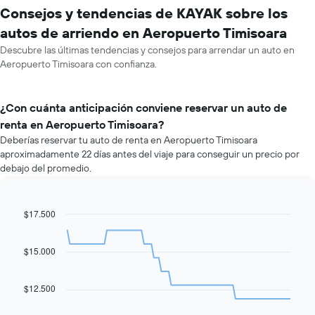
Consejos y tendencias de KAYAK sobre los
autos de arriendo en Aeropuerto Timisoara
Descubre las últimas tendencias y consejos para arrendar un auto en
Aeropuerto Timisoara con confianza.
¿Con cuánta anticipación conviene reservar un auto de
renta en Aeropuerto Timisoara?
Deberías reservar tu auto de renta en Aeropuerto Timisoara
aproximadamente 22 días antes del viaje para conseguir un precio por
debajo del promedio.
$17.500
Line
Chart
graphic.
chart
with
91
$15.000
data
points.
$12.500
El
siguiente