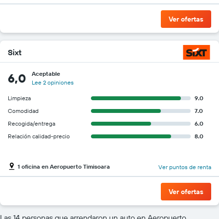
Ver ofertas
Sixt
Aceptable
6,0
Lee 2 opiniones
Limpieza
9.0
Comodidad
7.0
Recogida/entrega
6.0
Relación calidad-precio
8.0
1 oficina en Aeropuerto Timisoara
Ver puntos de renta
Ver ofertas
Las 14 personas que arrendaron un auto en Aeropuerto