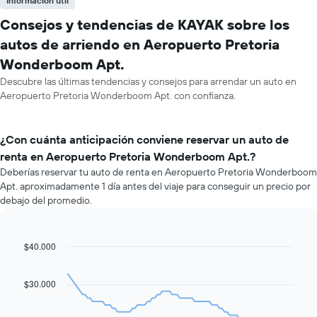
Información útil
Consejos y tendencias de KAYAK sobre los
autos de arriendo en Aeropuerto Pretoria
Wonderboom Apt.
Descubre las últimas tendencias y consejos para arrendar un auto en
Aeropuerto Pretoria Wonderboom Apt. con confianza.
¿Con cuánta anticipación conviene reservar un auto de
renta en Aeropuerto Pretoria Wonderboom Apt.?
Deberías reservar tu auto de renta en Aeropuerto Pretoria Wonderboom
Apt. aproximadamente 1 día antes del viaje para conseguir un precio por
debajo del promedio.
$40.000
Line
Chart
graphic.
chart
with
91
$30.000
data
points.