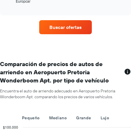
Europcar
las
End
El
of
cuatro
gráfico
interactive
empresas
muestra
chart
de
1
renta
eje
Buscar ofertas
de
X
autos
que
con
indica
más
la
sucursales.
cantidad
El
de
gráfico
Comparación de precios de autos de
días
muestra
previos
arriendo en Aeropuerto Pretoria
1
a
Wonderboom Apt. por tipo de vehículo
eje
la
X
reserva.
que
El
Encuentra el auto de arriendo adecuado en Aeropuerto Pretoria
indica
gráfico
Wonderboom Apt. comparando los precios de varios vehículos.
las
muestra
empresas
1
de
eje
Pequeño
Mediano
Grande
Lujo
renta
Y
de
que
$100.000
autos.
indica