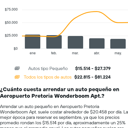
Combination
Chart
El
el
graphic.
chart
$75.000
gráfico
precio
with
muestra
promedio
2
1
de
data
$50.000
series.
eje
un
Y
auto
$25.000
The
que
de
chart
indica
renta.
has
el
$0
1
precio
ene
feb.
mar.
abr.
may.
End
of
X
más
interactive
axis
barato
chart
Autos tipo Pequeño
$15.514 - $27.379
displaying
de
categories.
un
Todos los tipos de autos
$22.815 - $81.224
Range:
auto
14
de
¿Cuánto cuesta arrendar un auto pequeño en
categories.
renta
Aeropuerto Pretoria Wonderboom Apt.?
The
por
chart
empresa.
Arrendar un auto pequeño en Aeropuerto Pretoria
has
Wonderboom Apt. suele costar alrededor de $20.458 por día. La
1
mejor época para reservar es septiembre, ya que los precios
Y
promedio rondan los $15.514 por día, aproximadamente un 25%
axis
menos que el promedio anual. Los autos pequeños suelen ser