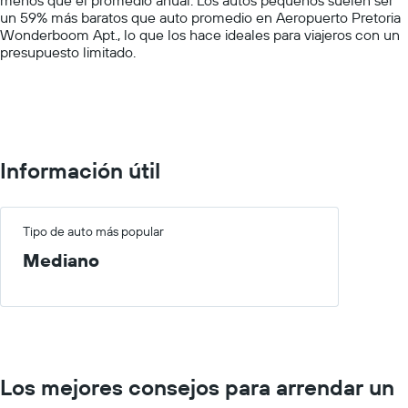
displaying
un 59% más baratos que auto promedio en Aeropuerto Pretoria
values.
Wonderboom Apt., lo que los hace ideales para viajeros con un
Range:
presupuesto limitado.
0
to
100000.
Información útil
Tipo de auto más popular
Mediano
Los mejores consejos para arrendar un