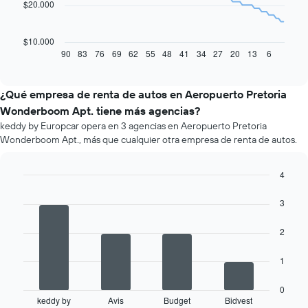
$20.000
El
siguiente
gráfico
$10.000
muestra
90
83
76
69
62
55
48
41
34
27
20
13
6
End
of
cómo
interactive
varía
chart
el
¿Qué empresa de renta de autos en Aeropuerto Pretoria
precio
Wonderboom Apt. tiene más agencias?
de
keddy by Europcar opera en 3 agencias en Aeropuerto Pretoria
un
Wonderboom Apt., más que cualquier otra empresa de renta de autos.
auto
de
renta
4
a
Bar
Chart
medida
graphic.
chart
3
que
with
se
4
2
bars.
acerca
la
El
fecha
1
siguiente
de
gráfico
la
0
muestra
reserva.
keddy by
Avis
Budget
Bidvest