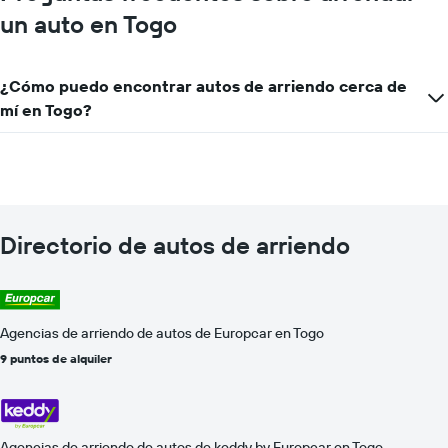
más
un auto en Togo
barato
de
un
auto
¿Cómo puedo encontrar autos de arriendo cerca de
de
mí en Togo?
renta
por
empresa.
Directorio de autos de arriendo
Agencias de arriendo de autos de Europcar en Togo
9 puntos de alquiler
Agencias de arriendo de autos de keddy by Europcar en Togo