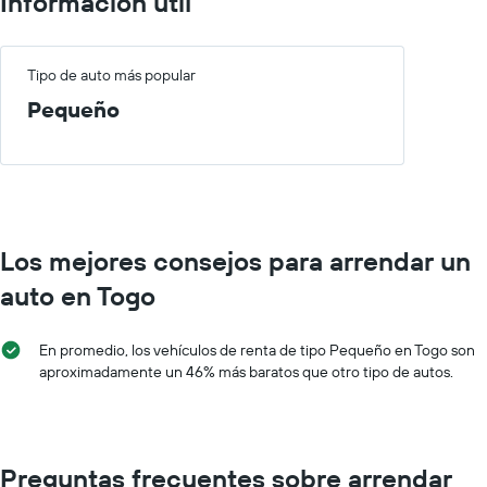
Información útil
gráfico
precio
muestra
promedio
1
de
eje
Tipo de auto más popular
un
X
auto
Pequeño
que
de
indica
renta
las
por
empresas
día.
de
renta
de
Los mejores consejos para arrendar un
autos.
El
auto en Togo
gráfico
muestra
1
En promedio, los vehículos de renta de tipo Pequeño en Togo son
eje
aproximadamente un 46% más baratos que otro tipo de autos.
Y
que
indica
el
precio
Preguntas frecuentes sobre arrendar