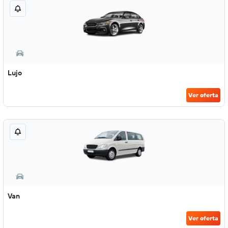
Lujo
Ver oferta
Van
Ver oferta