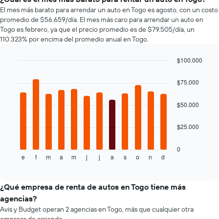
que
autos
El mes más barato para arrendar un auto en Togo es agosto, con un costo
indica
más
promedio de $56.659/día. El mes más caro para arrendar un auto en
la
populares.
Togo es febrero, ya que el precio promedio es de $79.505/día, un
cantidad
110.323% por encima del promedio anual en Togo.
de
días
$100.000
previos
a
Bar
Chart
graphic.
chart
la
$75.000
with
reserva.
12
El
bars.
$50.000
gráfico
muestra
El
1
$25.000
siguiente
eje
gráfico
Y
muestra
0
que
e
f
m
a
m
j
j
a
s
o
n
d
el
End
indica
of
precio
interactive
el
promedio
chart
precio
de
¿Qué empresa de renta de autos en Togo tiene más
promedio
un
agencias?
de
auto
un
Avis y Budget operan 2 agencias en Togo, más que cualquier otra
de
auto