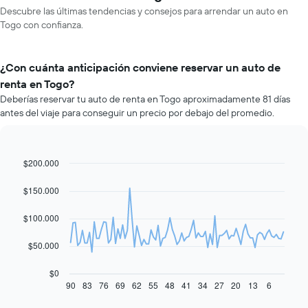
Descubre las últimas tendencias y consejos para arrendar un auto en
Togo con confianza.
¿Con cuánta anticipación conviene reservar un auto de
renta en Togo?
Deberías reservar tu auto de renta en Togo aproximadamente 81 días
antes del viaje para conseguir un precio por debajo del promedio.
$200.000
Line
Chart
graphic.
chart
with
$150.000
91
data
$100.000
points.
El
$50.000
siguiente
gráfico
$0
muestra
90
83
76
69
62
55
48
41
34
27
20
13
6
End
of
cómo
interactive