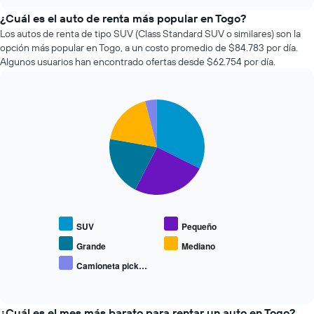
varía
chart
el
¿Cuál es el auto de renta más popular en Togo?
precio
Los autos de renta de tipo SUV (Class Standard SUV o similares) son la
de
opción más popular en Togo, a un costo promedio de $84.783 por día.
un
Algunos usuarios han encontrado ofertas desde $62.754 por día.
auto
de
renta
Pie
a
Chart
graphic.
chart
medida
with
que
5
se
slices.
acerca
la
El
fecha
siguiente
de
gráfico
la
muestra
SUV
Pequeño
reserva.
el
El
precio
Grande
Mediano
gráfico
promedio
Camioneta pick…
muestra
End
de
of
1
los
interactive
eje
tipos
chart
X
de
¿Cuál es el mes más barato para rentar un auto en Togo?