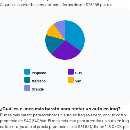
autos
que
Algunos usuarios han encontrado ofertas desde $28.158 por día.
más
indica
económicas
la
de
cantidad
Pie
Chart
las
de
graphic.
chart
últimas
días
with
72
previos
5
horas.
a
slices.
El
la
gráfico
reserva.
El
muestra
El
siguiente
1
gráfico
gráfico
eje
muestra
muestra
Pequeño
SUV
X
1
el
que
eje
precio
Mediano
Van
indica
Y
promedio
Grande
las
que
End
de
of
4
indica
los
interactive
empresas
el
tipos
chart
más
precio
de
¿Cuál es el mes más barato para rentar un auto en Iraq?
baratas
promedio
autos
El mes más barato para arrendar un auto en Iraq es enero, con un costo
de
de
más
promedio de $40.840/día. El mes más caro para arrendar un auto en Iraq
renta
un
populares.
es febrero, ya que el precio promedio es de $61.831/día, un 126.083% por
de
auto