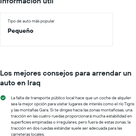
Información útil
gráfico
muestra
1
eje
Tipo de auto más popular
X
Pequeño
que
indica
los
meses
del
año.
El
Los mejores consejos para arrendar un
gráfico
muestra
auto en Iraq
1
eje
Y
La falta de transporte público local hace que un coche de alquiler
que
sea la mejor opción para visitar lugares de interés como el río Tigris
indica
y las montañas Gara. Si te diriges hacia las zonas montañosas, una
el
tracción en las cuatro ruedas proporcionará mucha estabilidad en
precio
superficies empinadas o irregulares, pero fuera de estas zonas, la
promedio
tracción en dos ruedas estándar suele ser adecuada para las
de
carreteras locales.