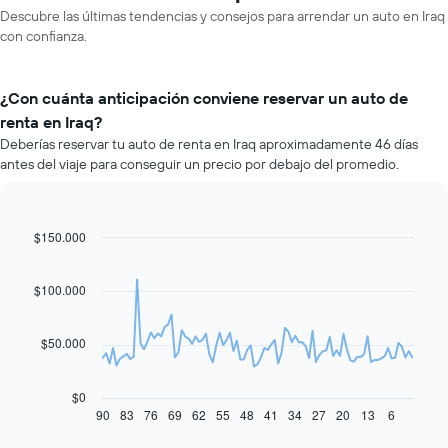
Descubre las últimas tendencias y consejos para arrendar un auto en Iraq
con confianza.
¿Con cuánta anticipación conviene reservar un auto de
renta en Iraq?
Deberías reservar tu auto de renta en Iraq aproximadamente 46 días
antes del viaje para conseguir un precio por debajo del promedio.
$150.000
Line
Chart
graphic.
chart
with
91
$100.000
data
points.
$50.000
El
siguiente
gráfico
$0
muestra
90
83
76
69
62
55
48
41
34
27
20
13
6
End
of
cómo
interactive