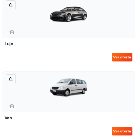
Lujo
Ver oferta
Van
Ver oferta