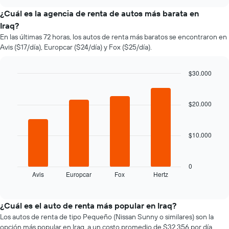
varía
chart
el
¿Cuál es la agencia de renta de autos más barata en
precio
Iraq?
de
En las últimas 72 horas, los autos de renta más baratos se encontraron en
un
Avis ($17/día), Europcar ($24/día) y Fox ($25/día).
auto
de
renta
$30.000
a
Bar
Chart
medida
graphic.
chart
que
with
$20.000
se
4
bars.
acerca
la
$10.000
El
fecha
siguiente
de
gráfico
la
muestra
reserva.
0
Avis
Europcar
Fox
Hertz
las
End
El
of
cuatro
gráfico
interactive
empresas
muestra
chart
de
1
¿Cuál es el auto de renta más popular en Iraq?
renta
eje
Los autos de renta de tipo Pequeño (Nissan Sunny o similares) son la
de
X
opción más popular en Iraq, a un costo promedio de $32.356 por día.