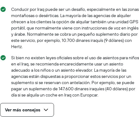
un
auto
Conducir por Iraq puede ser un desafío, especialmente en las zonas
de
montañosas o desérticas. La mayoría de las agencias de alquiler
renta
ofrecen a los clientes la opción de alquilar también una unidad GPS
por
portátil, que normalmente viene con instrucciones de voz en inglés
día.
y árabe. Normalmente se cobra un pequeño suplemento diario por
este servicio, por ejemplo, 10.700 dinares iraquís (9 dólares) con
Hertz.
Si bien no existen leyes oficiales sobre el uso de asientos para niños
en el Iraq, se recomienda encarecidamente usar un asiento
adecuado a los niños o un asiento elevador. La mayoría de las
agencias están dispuestas a proporcionar estos servicios por un
suplemento si se reservan con antelación. Por ejemplo, se puede
pagar un suplemento de 147.600 dinares iraquíes (40 dólares) por
día si se alquila un coche en Iraq con Europcar.
Ver más consejos