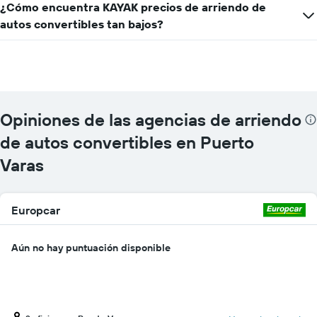
X
¿Cómo encuentra KAYAK precios de arriendo de
que
autos convertibles tan bajos?
indica
las
empresas
de
renta
de
autos.
Opiniones de las agencias de arriendo
El
gráfico
de autos convertibles en Puerto
muestra
Varas
1
eje
Y
que
Europcar
indica
el
precio
Aún no hay puntuación disponible
más
barato
de
un
auto