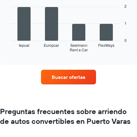
chart
with
2
4
bars.
1
El
siguiente
gráfico
0
muestra
tepual
Europcar
Seelmann
FlexWays
Rent a Car
las
End
of
cuatro
interactive
empresas
chart
de
renta
Buscar ofertas
de
autos
con
más
sucursales.
El
Preguntas frecuentes sobre arriendo
gráfico
de autos convertibles en Puerto Varas
muestra
1
eje