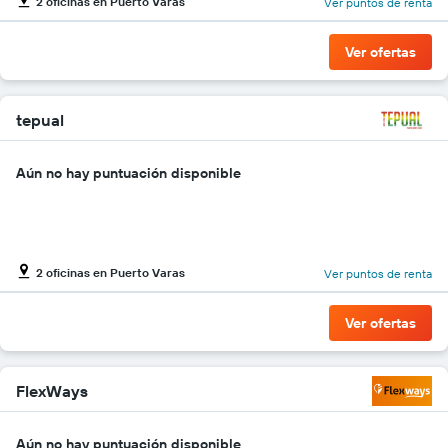
2 oficinas en Puerto Varas
Ver puntos de renta
de
renta
por
Ver ofertas
empresa.
tepual
Aún no hay puntuación disponible
2 oficinas en Puerto Varas
Ver puntos de renta
Ver ofertas
FlexWays
Aún no hay puntuación disponible