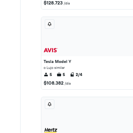
$128.723
/día
Tesla Model Y
o Lujo similar
5
5
2/4
$108.382
/día