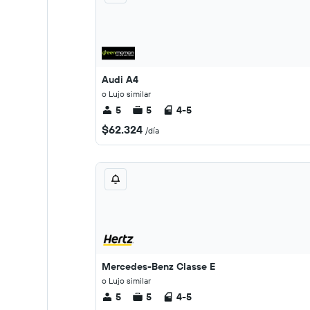
Audi A4
o Lujo similar
5
5
4-5
$62.324
/día
Mercedes-Benz Classe E
o Lujo similar
5
5
4-5