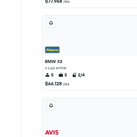
$77.968
/día
BMW X2
o Lujo similar
5
5
2/4
$66.128
/día