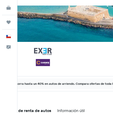
KAYAK for Business
NUEVO
Trips
Español
Comentarios
Ahorra hasta un 40% en autos de arriendo. Compara ofertas de toda 
Ofertas de renta de autos
Información útil