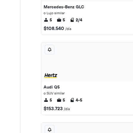
Mercedes-Benz GLC
o Lujo similar
5
5
2/4
$108.540
/día
Audi Q5
o SUV similar
5
5
4-5
$153.723
/día