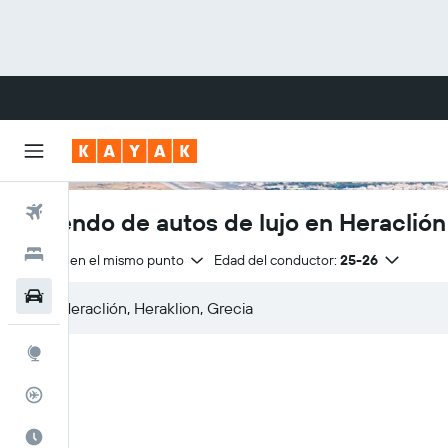
Vuelos
Arriendo de autos de lujo en Heraclión
Hoteles
Entrega en el mismo punto
Edad del conductor:
25-26
Autos
Explore
Rastreador
Cuándo ir