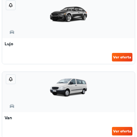
Lujo
Ver oferta
Van
Ver oferta