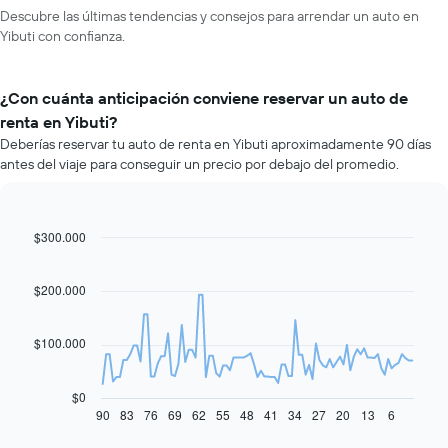
Descubre las últimas tendencias y consejos para arrendar un auto en
Yibuti con confianza.
¿Con cuánta anticipación conviene reservar un auto de
renta en Yibuti?
Deberías reservar tu auto de renta en Yibuti aproximadamente 90 días
antes del viaje para conseguir un precio por debajo del promedio.
$300.000
Line
Chart
graphic.
chart
with
91
$200.000
data
points.
$100.000
El
siguiente
gráfico
$0
muestra
90
83
76
69
62
55
48
41
34
27
20
13
6
End
of
cómo
interactive