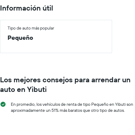
El
Información útil
gráfico
muestra
1
eje
Tipo de auto más popular
X
Pequeño
que
indica
los
meses
del
año.
El
Los mejores consejos para arrendar un
gráfico
muestra
auto en Yibuti
1
eje
Y
En promedio, los vehículos de renta de tipo Pequeño en Yibuti son
que
aproximadamente un 51% más baratos que otro tipo de autos.
indica
el
precio
promedio