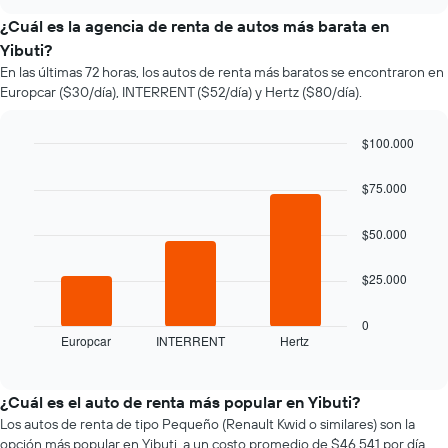
varía
chart
el
¿Cuál es la agencia de renta de autos más barata en
precio
Yibuti?
de
En las últimas 72 horas, los autos de renta más baratos se encontraron en
un
Europcar ($30/día), INTERRENT ($52/día) y Hertz ($80/día).
auto
de
renta
$100.000
a
Bar
Chart
medida
graphic.
chart
$75.000
que
with
se
3
bars.
acerca
$50.000
la
El
fecha
$25.000
siguiente
de
gráfico
la
muestra
reserva.
0
Europcar
INTERRENT
Hertz
las
End
El
of
cuatro
gráfico
interactive
empresas
muestra
chart
de
1
¿Cuál es el auto de renta más popular en Yibuti?
renta
eje
Los autos de renta de tipo Pequeño (Renault Kwid o similares) son la
de
X
opción más popular en Yibuti, a un costo promedio de $46.541 por día.