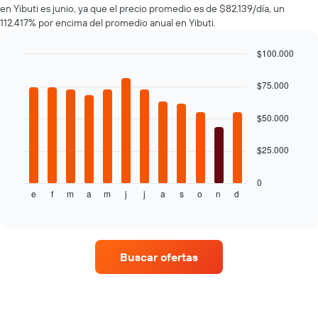
en Yibuti es junio, ya que el precio promedio es de $82.139/día, un
autos
de
112.417% por encima del promedio anual en Yibuti.
El
renta.
gráfico
muestra
$100.000
1
Bar
Chart
eje
graphic.
chart
$75.000
with
Y
12
que
bars.
$50.000
indica
el
El
precio
$25.000
siguiente
más
gráfico
barato
muestra
0
de
e
f
m
a
m
j
j
a
s
o
n
d
el
End
un
of
precio
interactive
auto
promedio
chart
de
de
renta
un
por
Buscar ofertas
auto
empresa.
de
renta
por
mes.