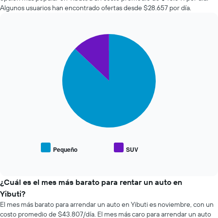
autos
que
Algunos usuarios han encontrado ofertas desde $28.657 por día.
más
indica
económicas
la
de
cantidad
Pie
Chart
las
de
graphic.
chart
últimas
días
with
72
previos
2
horas.
a
slices.
El
la
gráfico
reserva.
El
muestra
El
siguiente
1
gráfico
gráfico
eje
muestra
muestra
X
1
el
que
eje
precio
indica
Y
promedio
Pequeño
SUV
las
que
End
de
of
4
indica
los
interactive
empresas
el
tipos
chart
más
precio
de
¿Cuál es el mes más barato para rentar un auto en
baratas
promedio
autos
Yibuti?
de
de
más
El mes más barato para arrendar un auto en Yibuti es noviembre, con un
renta
un
populares.
costo promedio de $43.807/día. El mes más caro para arrendar un auto
de
auto