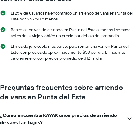
de
1
un
eje
auto
El 25% de usuarios ha encontrado un arriendo de vans en Punta del
X
de
Este por $59.541 o menos
que
renta
indica
por
Reserva una van de arriendo en Punta del Este al menos 1 semana
las
día.
antes de tu viaje y obtén un precio por debajo del promedio.
empresas
de
El mes de julio suele más barato para rentar una van en Punta del
renta
Este, con precios de aproximadamente $58 por día. El mes más
de
caro es enero, con precios promedio de $121 al día.
autos.
El
gráfico
muestra
1
Preguntas frecuentes sobre arriendo
eje
Y
de vans en Punta del Este
que
indica
el
¿Cómo encuentra KAYAK unos precios de arriendo
precio
más
de vans tan bajos?
barato
de