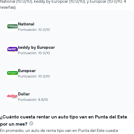
la
National (10.0/10), keddy by Europcar (10.0/10), y Europcar (10.0/10, 4
económicas
cantidad
reseñas).
de
de
las
días
últimas
previos
National
72
a
Puntuación: 10.0/10
horas.
la
El
reserva.
gráfico
El
keddy by Europcar
muestra
gráfico
Puntuación: 10.0/10
1
muestra
eje
1
X
eje
Europcar
que
Y
Puntuación: 10.0/10
indica
que
las
indica
4
el
Dollar
empresas
precio
más
Puntuación: 8.8/10
promedio
baratas
de
de
un
¿Cuánto cuesta rentar un auto tipo van en Punta del Este
renta
auto
de
por un mes?
de
autos
En promedio, un auto de renta tipo van en Punta del Este cuesta
renta.