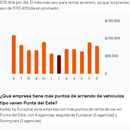
El
$75.406 por día. El mes más caro para rentar es enero, ya que los precios
gráfico
son de $110.429/día en promedio.
muestra
1
$150.000
eje
Bar
Y
Chart
graphic.
chart
que
with
$100.000
indica
12
el
bars.
precio
más
$50.000
El
barato
siguiente
de
gráfico
un
muestra
0
auto
e
f
m
a
m
j
j
a
s
o
n
d
el
End
of
de
precio
interactive
renta
promedio
chart
por
de
¿Qué empresa tiene más puntos de arriendo de vehículos
empresa.
un
tipo vanen Punta del Este?
auto
keddy by Europcar es la empresa con más puntos de renta de van en
de
Punta del Este, con 4 agencias, seguida de Europcar (3 agencias) y
renta
Sunnycars (3 agencias).
por
mes.