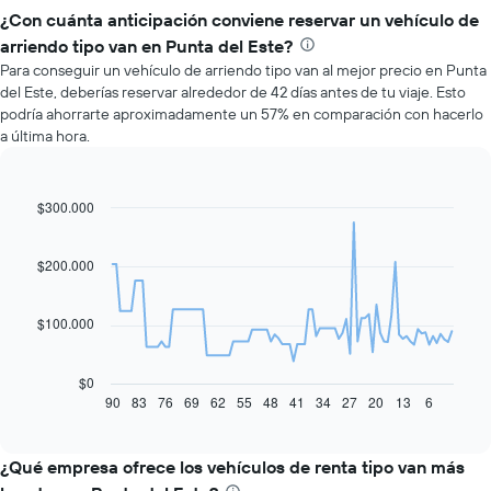
¿Con cuánta anticipación conviene reservar un vehículo de
arriendo tipo van en Punta del Este?
Para conseguir un vehículo de arriendo tipo van al mejor precio en Punta
del Este, deberías reservar alrededor de 42 días antes de tu viaje. Esto
podría ahorrarte aproximadamente un 57% en comparación con hacerlo
a última hora.
$300.000
Line
Chart
graphic.
chart
with
91
$200.000
data
points.
$100.000
El
siguiente
gráfico
$0
muestra
90
83
76
69
62
55
48
41
34
27
20
13
6
End
of
cómo
interactive
varía
chart
el
¿Qué empresa ofrece los vehículos de renta tipo van más
precio