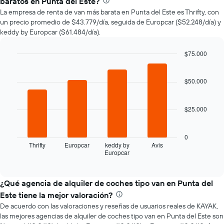
baratos en Punta del Este?
de
La empresa de renta de van más barata en Punta del Este es Thrifty, con
un
un precio promedio de $43.779/día, seguida de Europcar ($52.248/día) y
auto
keddy by Europcar ($61.484/día).
de
renta
a
$75.000
medida
Bar
Chart
que
graphic.
chart
with
$50.000
se
4
acerca
bars.
la
$25.000
fecha
El
de
siguiente
la
gráfico
0
reserva.
muestra
Thrifty
Europcar
keddy by
Avis
El
Europcar
las
End
gráfico
of
cuatro
interactive
muestra
empresas
chart
1
de
¿Qué agencia de alquiler de coches tipo van en Punta del
eje
renta
Este tiene la mejor valoración?
X
de
que
De acuerdo con las valoraciones y reseñas de usuarios reales de KAYAK,
autos
indica
las mejores agencias de alquiler de coches tipo van en Punta del Este son
más