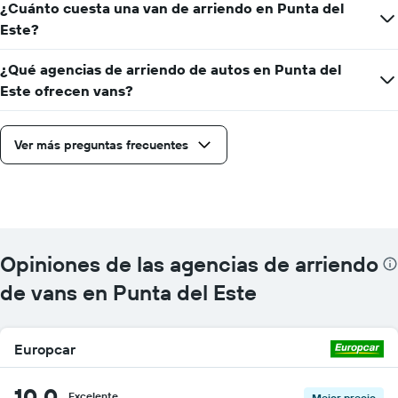
¿Cuánto cuesta una van de arriendo en Punta del
un
Este?
auto
de
renta
¿Qué agencias de arriendo de autos en Punta del
por
Este ofrecen vans?
empresa.
Ver más preguntas frecuentes
Opiniones de las agencias de arriendo
de vans en Punta del Este
Europcar
10,0
Excelente
Mejor precio