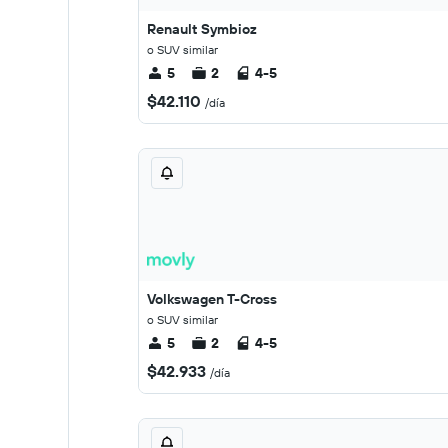
Renault Symbioz
o SUV similar
5
2
4-5
$42.110
/día
Volkswagen T-Cross
o SUV similar
5
2
4-5
$42.933
/día