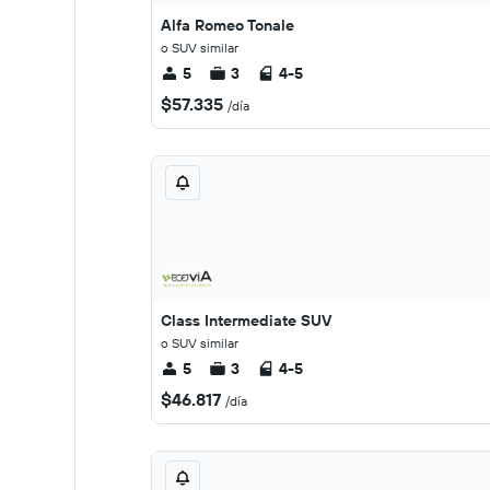
Alfa Romeo Tonale
o SUV similar
5
3
4-5
$57.335
/día
Class Intermediate SUV
o SUV similar
5
3
4-5
$46.817
/día