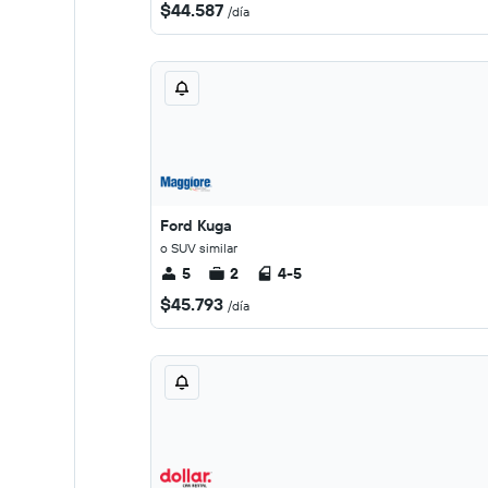
$44.587
/día
Ford Kuga
o SUV similar
5
2
4-5
$45.793
/día