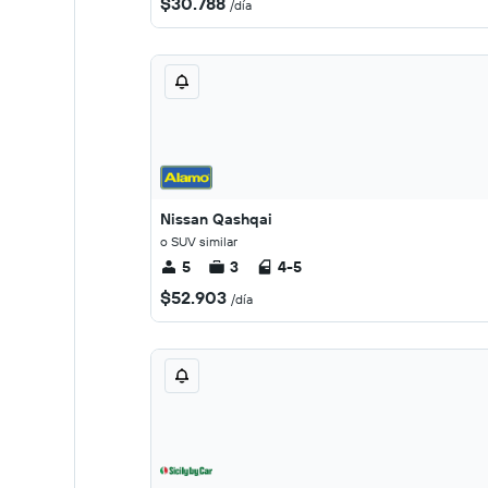
$30.788
/día
Nissan Qashqai
o SUV similar
5
3
4-5
$52.903
/día