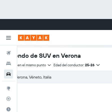
Vuelos
Arriendo de SUV en Verona
Hoteles
Entrega en el mismo punto
Edad del conductor:
25-26
Autos
Explore
Rastreador
Cuándo ir