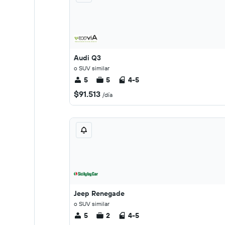
Audi Q3
o SUV similar
5
5
4-5
$91.513
/día
Jeep Renegade
o SUV similar
5
2
4-5