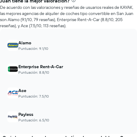
Juan tiene la mejor valoración?
X
de
que
De acuerdo con las valoraciones y reseñas de usuarios reales de KAYAK,
autos
indica
las mejores agencias de alquiler de coches tipo convertible en San Juan
más
la
son Alamo (9.1/10, 79 reseñas), Enterprise Rent-A-Car (8.8/10, 205
económicas
cantidad
reseñas), y Ace (7.5/10, 113 reseñas).
de
de
las
días
últimas
previos
Alamo
72
a
Puntuación: 9.1/10
horas.
la
El
reserva.
gráfico
El
Enterprise Rent-A-Car
muestra
gráfico
Puntuación: 8.8/10
1
muestra
eje
1
X
eje
Ace
que
Y
Puntuación: 7.5/10
indica
que
las
indica
4
el
Payless
empresas
precio
más
Puntuación: 6.5/10
promedio
baratas
de
de
un