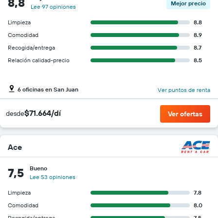
8,8
Mejor precio
Lee 97 opiniones
Limpieza
8.8
Comodidad
8.9
Recogida/entrega
8.7
Relación calidad-precio
8.5
6 oficinas en San Juan
Ver puntos de renta
$71.664/dí
desde
Ver ofertas
Ace
Bueno
7,5
Lee 53 opiniones
Limpieza
7.8
Comodidad
8.0
Recogida/entrega
7.5