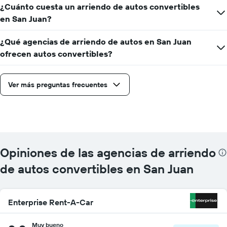
precio
¿Cuánto cuesta un arriendo de autos convertibles
más
en San Juan?
barato
de
un
¿Qué agencias de arriendo de autos en San Juan
auto
ofrecen autos convertibles?
de
renta
por
Ver más preguntas frecuentes
empresa.
Opiniones de las agencias de arriendo
de autos convertibles en San Juan
Enterprise Rent-A-Car
Muy bueno