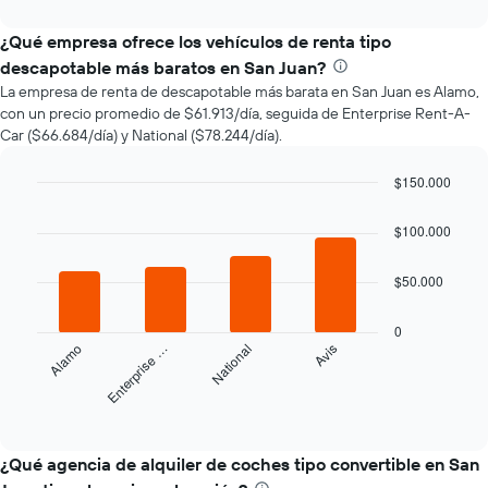
interactive
varía
chart
el
¿Qué empresa ofrece los vehículos de renta tipo
precio
descapotable más baratos en San Juan?
de
La empresa de renta de descapotable más barata en San Juan es Alamo,
un
con un precio promedio de $61.913/día, seguida de Enterprise Rent-A-
auto
Car ($66.684/día) y National ($78.244/día).
de
renta
a
$150.000
medida
Bar
Chart
que
graphic.
chart
$100.000
with
se
4
acerca
bars.
$50.000
la
fecha
El
de
0
siguiente
la
Alamo
Enterprise …
National
Avis
gráfico
reserva.
muestra
El
las
End
gráfico
of
cuatro
interactive
muestra
empresas
chart
1
de
¿Qué agencia de alquiler de coches tipo convertible en San
eje
renta