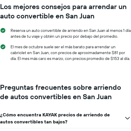
el
El
Los mejores consejos para arrendar un
precio
gráfico
promedio
auto convertible en San Juan
muestra
de
1
un
eje
auto
Reserva un auto convertible de arriendo en San Juan al menos 1 día
X
de
antes de tu viaje y obtén un precio por debajo del promedio.
que
renta
indica
por
El mes de octubre suele ser el más barato para arrendar un
las
día.
cabriolet en San Juan, con precios de aproximadamente $81 por
empresas
día. El mes más caro es marzo, con precios promedio de $153 al día.
de
renta
de
autos.
El
Preguntas frecuentes sobre arriendo
gráfico
muestra
de autos convertibles en San Juan
1
eje
Y
¿Cómo encuentra KAYAK precios de arriendo de
que
indica
autos convertibles tan bajos?
el