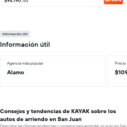
$95.790
Ver oferta
/día
Información útil
Información útil
Agencia más popular
Precio
Alamo
$109
Consejos y tendencias de KAYAK sobre los
autos de arriendo en San Juan
Descubre las últimas tendencias y consejos para arrendar un auto en San