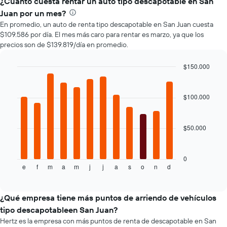
¿Cuánto cuesta rentar un auto tipo descapotable en San
renta
auto
de
Juan por un mes?
de
autos
En promedio, un auto de renta tipo descapotable en San Juan cuesta
renta.
El
$109.586 por día. El mes más caro para rentar es marzo, ya que los
gráfico
precios son de $139.819/día en promedio.
muestra
1
$150.000
eje
Bar
Y
Chart
graphic.
chart
que
with
$100.000
indica
12
el
bars.
precio
más
$50.000
El
barato
siguiente
de
gráfico
un
muestra
0
auto
e
f
m
a
m
j
j
a
s
o
n
d
el
End
of
de
precio
interactive
renta
promedio
chart
por
de
¿Qué empresa tiene más puntos de arriendo de vehículos
empresa.
un
tipo descapotableen San Juan?
auto
Hertz es la empresa con más puntos de renta de descapotable en San
de