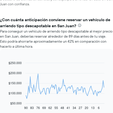
Juan con confianza.
¿Con cuánta anticipación conviene reservar un vehículo de
arriendo tipo descapotable en San Juan?
Para conseguir un vehículo de arriendo tipo descapotable al mejor precio
en San Juan, deberías reservar alrededor de 89 días antes de tu viaje.
Esto podría ahorrarte aproximadamente un 42% en comparación con
hacerlo a última hora.
$250.000
Line
Chart
graphic.
chart
with
$200.000
91
data
$150.000
points.
El
$100.000
siguiente
gráfico
$50.000
muestra
90
83
76
69
62
55
48
41
34
27
20
13
6
End
of
cómo