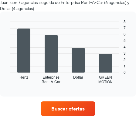
Juan, con 7 agencias, seguida de Enterprise Rent-A-Car (6 agencias) y
renta
Dollar (4 agencias).
por
mes.
8
El
7
gráfico
Bar
Chart
graphic.
chart
muestra
6
with
1
5
4
eje
4
bars.
X
3
que
El
2
indica
siguiente
1
los
gráfico
0
meses
muestra
Hertz
Enterprise
Dollar
GREEN
del
Rent-A-Car
MOTION
las
End
año.
of
cuatro
interactive
El
empresas
chart
gráfico
de
muestra
renta
Buscar ofertas
1
de
eje
autos
Y
con
que
más
indica
sucursales.