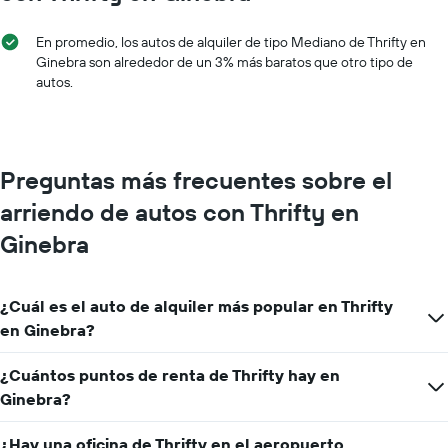
1
eje
En promedio, los autos de alquiler de tipo Mediano de Thrifty en
X
Ginebra son alrededor de un 3% más baratos que otro tipo de
que
autos.
indica
los
meses
del
año.
Preguntas más frecuentes sobre el
El
gráfico
arriendo de autos con Thrifty en
muestra
1
Ginebra
eje
Y
que
¿Cuál es el auto de alquiler más popular en Thrifty
indica
en Ginebra?
el
precio
promedio
¿Cuántos puntos de renta de Thrifty hay en
de
Ginebra?
un
auto
¿Hay una oficina de Thrifty en el aeropuerto
de