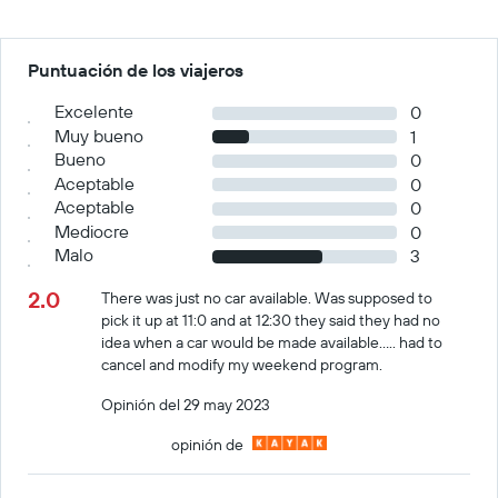
Puntuación de los viajeros
Excelente
0
Muy bueno
1
Bueno
0
Aceptable
0
Aceptable
0
Mediocre
0
Malo
3
2.0
There was just no car available. Was supposed to
pick it up at 11:0 and at 12:30 they said they had no
idea when a car would be made available….. had to
cancel and modify my weekend program.
Opinión del 29 may 2023
opinión de