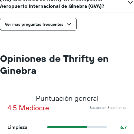
renta
Aeropuerto Internacional de Ginebra (GVA)?
por
día.
Ver más preguntas frecuentes
Opiniones de Thrifty en
Ginebra
Puntuación general
4.5 Mediocre
Basado en 8 opiniones
Limpieza
6.7