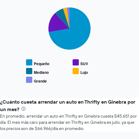
renta
a
Pie
Chart
medida
graphic.
chart
que
with
se
5
slices.
acerca
la
El
fecha
siguiente
de
gráfico
la
muestra
reserva.
Pequeño
SUV
el
El
precio
gráfico
Mediano
Lujo
promedio
muestra
Grande
End
de
1
of
los
eje
interactive
tipos
chart
X
de
¿Cuánto cuesta arrendar un auto en Thrifty en Ginebra por
que
autos
indica
un mes?
más
la
En promedio, arrendar un auto en Thrifty en Ginebra cuesta $45.651 por
populares.
cantidad
día. El mes más caro para arrendar en Thrifty en Ginebra es julio, ya que
de
los precios son de $66.966/día en promedio.
días
previos