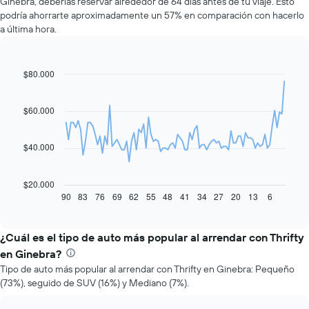
Ginebra, deberías reservar alrededor de 64 días antes de tu viaje. Esto
podría ahorrarte aproximadamente un 57% en comparación con hacerlo
a última hora.
$80.000
Line
Chart
graphic.
chart
with
91
$60.000
data
points.
$40.000
El
siguiente
gráfico
$20.000
muestra
90
83
76
69
62
55
48
41
34
27
20
13
6
End
of
cómo
interactive
varía
chart
el
¿Cuál es el tipo de auto más popular al arrendar con Thrifty
precio
en Ginebra?
de
Tipo de auto más popular al arrendar con Thrifty en Ginebra: Pequeño
un
(73%), seguido de SUV (16%) y Mediano (7%).
auto
de