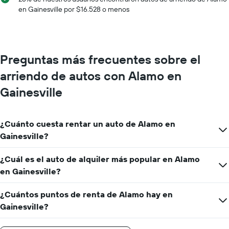
X
en Gainesville por $16.528 o menos
que
indica
los
meses
del
Preguntas más frecuentes sobre el
año.
El
arriendo de autos con Alamo en
gráfico
muestra
Gainesville
1
eje
Y
¿Cuánto cuesta rentar un auto de Alamo en
que
Gainesville?
indica
el
precio
¿Cuál es el auto de alquiler más popular en Alamo
promedio
en Gainesville?
de
un
¿Cuántos puntos de renta de Alamo hay en
auto
de
Gainesville?
renta
por