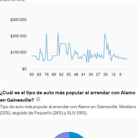
$300.000
Line
Chart
graphic.
chart
with
91
$200.000
data
points.
$100.000
El
siguiente
gráfico
$0
muestra
90
83
76
69
62
55
48
41
34
27
20
13
6
End
of
cómo
interactive
varía
chart
el
¿Cuál es el tipo de auto más popular al arrendar con Alamo
precio
en Gainesville?
de
Tipo de auto más popular al arrendar con Alamo en Gainesville: Mediano
un
(32%), seguido de Pequeño (24%) y SUV (18%).
auto
de
renta
a
Pie
Chart
medida