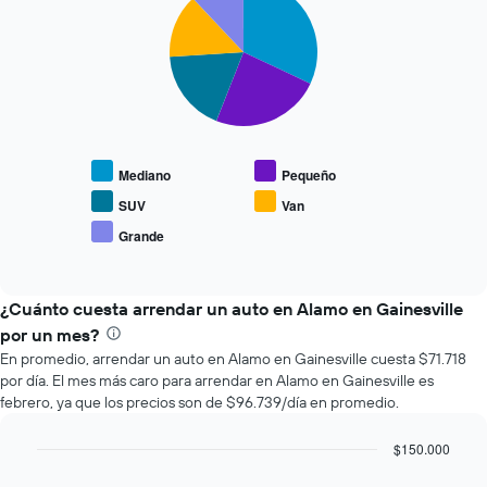
graphic.
chart
que
with
se
5
slices.
acerca
la
El
fecha
siguiente
de
gráfico
la
muestra
reserva.
Mediano
Pequeño
el
El
precio
gráfico
SUV
Van
promedio
muestra
Grande
End
de
1
of
los
eje
interactive
tipos
chart
X
de
¿Cuánto cuesta arrendar un auto en Alamo en Gainesville
que
autos
indica
por un mes?
más
la
En promedio, arrendar un auto en Alamo en Gainesville cuesta $71.718
populares.
cantidad
por día. El mes más caro para arrendar en Alamo en Gainesville es
de
febrero, ya que los precios son de $96.739/día en promedio.
días
previos
$150.000
a
Bar
la
Chart
graphic.